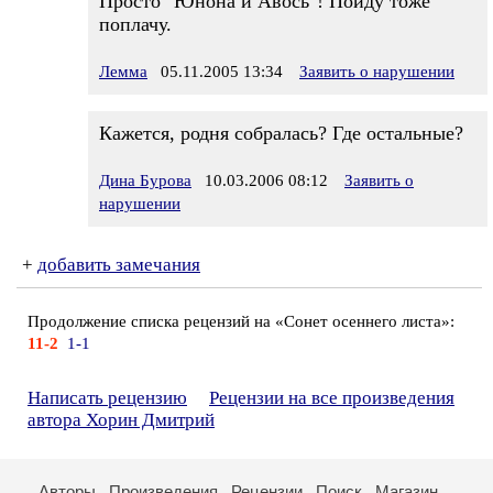
Просто "Юнона и Авось"! Пойду тоже
поплачу.
Лемма
05.11.2005 13:34
Заявить о нарушении
Кажется, родня собралась? Где остальные?
Дина Бурова
10.03.2006 08:12
Заявить о
нарушении
+
добавить замечания
Продолжение списка рецензий на «Сонет осеннего листа»:
11-2
1-1
Написать рецензию
Рецензии на все произведения
автора Хорин Дмитрий
Авторы
Произведения
Рецензии
Поиск
Магазин