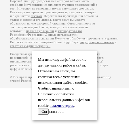
Портал Стихи.ру предоставляет авторам возможность
свободной публикации своих литературных произведений в
сети Интернет на основании
пользовательского договора
.
Все авторские права на произведения принадлежат авторам
и охраняются
законом
. Перепечатка произведений возможна
только с согласия его автора, к которому вы можете
обратиться на его авторской странице. Ответственность за
тексты произведений авторы несут самостоятельно на
основании
правил публикации
и
законодательства
Российской Федерации
. Данные пользователей
обрабатываются на основании
Политики обработки персональных данных
.
Вы также можете посмотреть более подробную
информацию о портале
и
связаться с администрацией
.
Ежедневная аудитория портала Стихи.ру – порядка 200 тысяч
посетителей, которые в общей сумме просматривают более двух
Мы используем файлы cookie
миллионов страниц по данным счетчика посещаемости, который
для улучшения работы сайта.
расположен справа от этого текста. В каждой графе указано по две
цифры: количество просмотров и количество посетителей.
Оставаясь на сайте, вы
соглашаетесь с условиями
© Все права принадлежат авторам, 2000-2026. Портал работает под
эгидой
Российского союза писателей
.
18+
использования файлов cookies.
Чтобы ознакомиться с
Политикой обработки
персональных данных и файлов
cookie,
нажмите здесь
.
Соглашаюсь