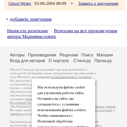
Ghost-Writer
03.06.2004 08:09
•
Заявить о нарушении
+
добавить замечания
Написать рецензию
Рецензии на все произведения
автора Мариявысоцких
Авторы
Произведения
Рецензии
Поиск
Магазин
Вход для авторов
О портале
Стихи.ру
Проза.ру
Портал Стихи.ру предоставляет авторам возможность
свободной публикации своих литературных произведений в
сети Интернет на основании
пользовательского договора
.
Все авторские права на произведения принадлежат авторам
и охраняются
законом
. Перепечатка произведений возможна
Мы используем файлы cookie
только с согласия его автора, к которому вы можете
обратиться на его авторской странице. Ответственность за
для улучшения работы сайта.
тексты произведений авторы несут самостоятельно на
Оставаясь на сайте, вы
основании
правил публикации
и
законодательства
Российской Федерации
. Данные пользователей
соглашаетесь с условиями
обрабатываются на основании
Политики обработки персональных данных
.
использования файлов cookies.
Вы также можете посмотреть более подробную
информацию о портале
и
связаться с администрацией
.
Чтобы ознакомиться с
Политикой обработки
Ежедневная аудитория портала Стихи.ру – порядка 200 тысяч
посетителей, которые в общей сумме просматривают более двух