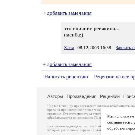
+
добавить замечания
это влияние ревякина...
пасиба:)
Хлоя
08.12.2003 16:58
Заявить 
+
добавить замечания
Написать рецензию
Рецензии на все п
Авторы
Произведения
Рецензии
Поис
Портал Стихи.ру предоставляет авторам возможность св
права на произведения принадлежат авторам и охраняют
странице. Ответственность за тексты произведений авто
Мы используем ф
обрабатываются на основании
Политики обработки перс
соглашаетесь с 
Ежедневная аудитория портала Стихи.ру – порядка 200 
обработки перс
который расположен справа от этого текста. В каждой гр