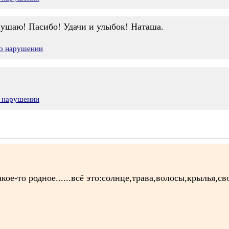
лушаю! Пасибо! Удачи и улыбок! Наташа.
 о нарушении
о нарушении
кое-то родное......всё это:солнце,трава,волосы,крылья,сво