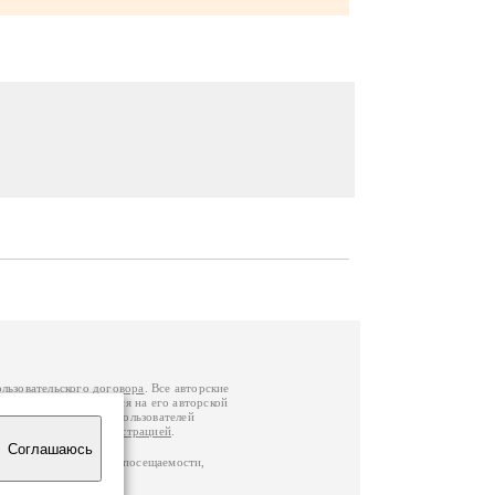
ользовательского договора
. Все авторские
у вы можете обратиться на его авторской
й Федерации
. Данные пользователей
е
и
связаться с администрацией
.
Соглашаюсь
ц по данным счетчика посещаемости,