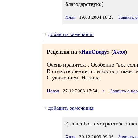
благодарствую:)
Хлоя
19.03.2004 18:28
Заявить 
+
добавить замечания
Рецензия на «
НапОводу
» (
Хлоя
)
Очень нравится... Особенно "все сол
В стихотворении и легкость и тяжесть
С уважением, Наташа.
Новая
27.12.2003 17:54
•
Заявить о на
+
добавить замечания
:) спасибо...смотрю тебе Янк
Хлоя
30.12.2003 09:06
Заявить 