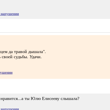
о нарушении
нцем да травой дышала".
 своей судьбы. Удачи.
рушении
а нравится...а ты Юлю Елисееву слышала?
о нарушении