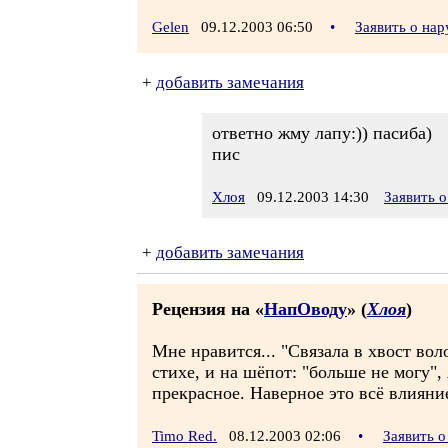
Gelen
09.12.2003 06:50
•
Заявить о на
+
добавить замечания
ответно жму лапу:)) пасиба)
пис
Хлоя
09.12.2003 14:30
Заявить 
+
добавить замечания
Рецензия на «
НапОводу
» (
Хлоя
)
Мне нравится... "Связала в хвост вол
стихе, и на шёпот: "больше не могу", 
прекрасное. Наверное это всё влиян
Timo Red.
08.12.2003 02:06
•
Заявить 