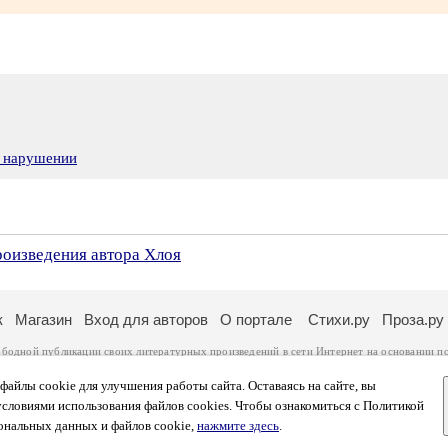
о нарушении
роизведения автора Хлоя
к
Магазин
Вход для авторов
О портале
Стихи.ру
Проза.ру
ободной публикации своих литературных произведений в сети Интернет на основании
п
ся
законом
. Перепечатка произведений возможна только с согласия его автора, к котором
ры несут самостоятельно на основании
правил публикации
и
законодательства Российско
айлы cookie для улучшения работы сайта. Оставаясь на сайте, вы
ональных данных
. Вы также можете посмотреть более подробную
информацию о портал
условиями использования файлов cookies. Чтобы ознакомиться с Политикой
тысяч посетителей, которые в общей сумме просматривают более двух миллионов страни
ональных данных и файлов cookie,
нажмите здесь
.
афе указано по две цифры: количество просмотров и количество посетителей.