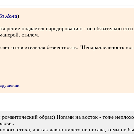
Та Лоли
)
творение поддается пародированию - не обязательно стих
манерой, стилем.
сает относительная безвестность. "Непараллельность ног 
нарушении
й романтический образ:) Ногами на восток - тоже неплохо
олове..
нового стиха, а я так давно ничего не писала, темы не б