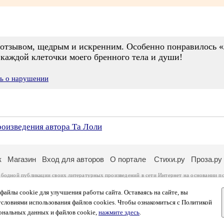
 отзывом, щедрым и искренним. Особенно понравилось «
 каждой клеточки моего бренного тела и души!
ть о нарушении
роизведения автора Та Лоли
к
Магазин
Вход для авторов
О портале
Стихи.ру
Проза.ру
ободной публикации своих литературных произведений в сети Интернет на основании
п
ся
законом
. Перепечатка произведений возможна только с согласия его автора, к котором
ры несут самостоятельно на основании
правил публикации
и
законодательства Российско
айлы cookie для улучшения работы сайта. Оставаясь на сайте, вы
ональных данных
. Вы также можете посмотреть более подробную
информацию о портал
условиями использования файлов cookies. Чтобы ознакомиться с Политикой
тысяч посетителей, которые в общей сумме просматривают более двух миллионов страни
ональных данных и файлов cookie,
нажмите здесь
.
афе указано по две цифры: количество просмотров и количество посетителей.