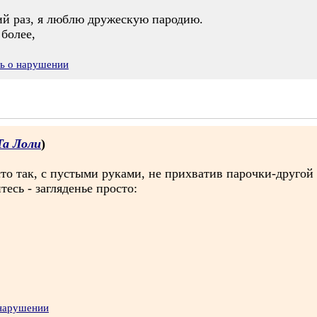
й раз, я люблю дружескую пародию.
более,
ть о нарушении
Та Лоли
)
сто так, с пустыми руками, не прихватив парочки-другой
тесь - загляденье просто:
 нарушении