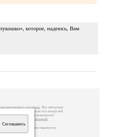
лукошко», которое, надеюсь, Вам
ользовательского договора
. Все авторские
у вы можете обратиться на его авторской
й Федерации
. Данные пользователей
е
и
связаться с администрацией
.
Соглашаюсь
ц по данным счетчика посещаемости,