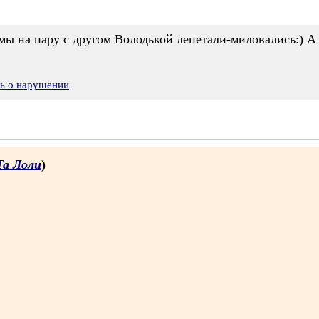
мы на пару с другом Володькой лепетали-миловались:) А 
ть о нарушении
Та Лоли
)