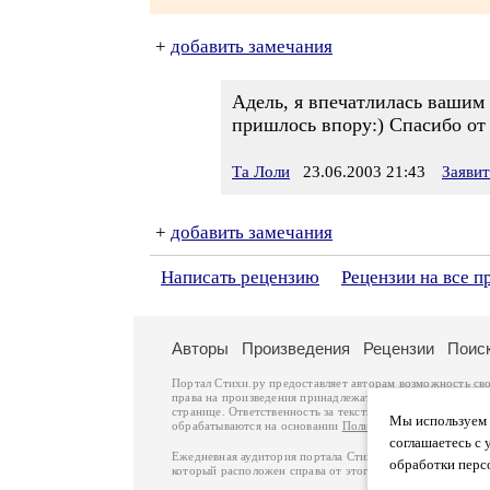
+
добавить замечания
Адель, я впечатлилась вашим
пришлось впору:) Спасибо от
Та Лоли
23.06.2003 21:43
Заяви
+
добавить замечания
Написать рецензию
Рецензии на все п
Авторы
Произведения
Рецензии
Поис
Портал Стихи.ру предоставляет авторам возможность св
права на произведения принадлежат авторам и охраняют
странице. Ответственность за тексты произведений авто
Мы используем ф
обрабатываются на основании
Политики обработки перс
соглашаетесь с 
Ежедневная аудитория портала Стихи.ру – порядка 200 
обработки перс
который расположен справа от этого текста. В каждой гр