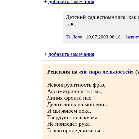
+
добавить замечания
Детский сад вспомнился, как 
так..
Та Лоли
10.07.2003 08:18
Заяви
+
добавить замечания
Рецензия на «
не пара лельностей
» (
Неконгруэнтность фраз,
Ассиметричность глаз,
Линия фронта нас
Делит лишь на мишени...
И мы живем пока,
Твердую сталь курка
Не приведет рука
В векторное движенье...