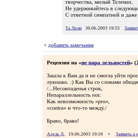
творчества, милый Телемах.
Не удерживайтесь в следующи
С ответной симпатией и даже 
Та Лоли
30.06.2003 19:55
Заяви
+
добавить замечания
Рецензия на «
не пара лельностей
» (
Зашла к Вам да и не смогла уйти про
лукошко. :) Как Вы со словами обходи
/...Несовпаденья строк,
Непараллельность ног.
Как невозможность «pro»,
«contrа» и что-то между./
Браво, браво!
Адель Д.
19.06.2003 19:18
•
Заявить о