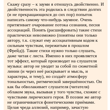
Скажу сразу – к зауми я отношусь двойственно. И
двойственность эта родилась в следствии долгих
(и не прекращающихся до сих пор) попыток
написать самому что-нибудь заумное. Очень
притягивает очарование потока сознания, песня
ассоциаций. Понять (расшифровать) такие стихи
практически невозможно (понятны они только
автору, т.к. служат ему ассоциативным кодом к
сильным чувствам, пережитым в прошлом
(Фрейд)). Такие стихи нужно только слушать,
даже читая с листа. Именно в них проявляется
тот эффект, который производит на слушателя
музыка: автор не уводит за собой по сюжетной
линии (и через неё раскрывает и мысль, и
характеры, и тему), но создаёт атмосферу
тональностью, ритмической завершённостью. Он
как бы обволакивает слушателя (читателя)
облаком звука, вызывая у того чувства, схожие с
чувствами лирического героя. В поэзии же автор
не ограничивается фонетическими приёмами.
Целая чреда аллюзий, например, зачастую