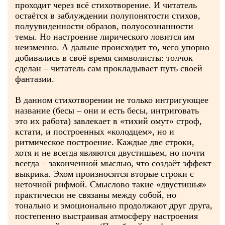
проходит через всё стихотворение. И читатель
остаётся в заблуждении полупонятости стихов,
полуувиденности образов, полуосознанности
темы. Но настроение лирического ловится им
неизменно. А дальше происходит то, чего упорно
добивались в своё время символисты: толчок
сделан – читатель сам прокладывает путь своей
фантазии.
В данном стихотворении не только интригующее
название (бесы – они и есть бесы, интриговать
это их работа) завлекает в «тихий омут» строф,
кстати, и построенных «колодцем», но и
ритмическое построение. Каждые две строки,
хотя и не всегда являются двустишьем, но почти
всегда – законченной мыслью, что создаёт эффект
выкрика. Эхом произносятся вторые строки с
неточной рифмой. Смыслово такие «двустишья»
практически не связаны между собой, но
тонально и эмоционально продолжают друг друга,
постепенно выстраивая атмосферу настроения