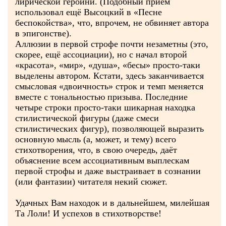
лирической героини. (Подобный приём
использовал ещё Высоцкий в «Песне
беспокойства», что, впрочем, не обвиняет автора
в эпигонстве).
Аллюзии в первой строфе почти незаметны (это,
скорее, ещё ассоциации), но с начал второй
«красота», «мир», «душа», «бесы» просто-таки
выделены автором. Кстати, здесь заканчивается
смысловая «двоичность» строк и темп меняется
вместе с тональностью призыва. Последние
четыре строки просто-таки шикарная находка
стилистической фигуры (даже смеси
стилистических фигур), позволяющей выразить
основную мысль (а, может, и тему) всего
стихотворения, что, в свою очередь, даёт
объяснение всем ассоциативным выплескам
первой строфы и даже выстраивает в сознании
(или фантазии) читателя некий сюжет.
Удачных Вам находок и в дальнейшем, милейшая
Та Лоли! И успехов в стихотворстве!