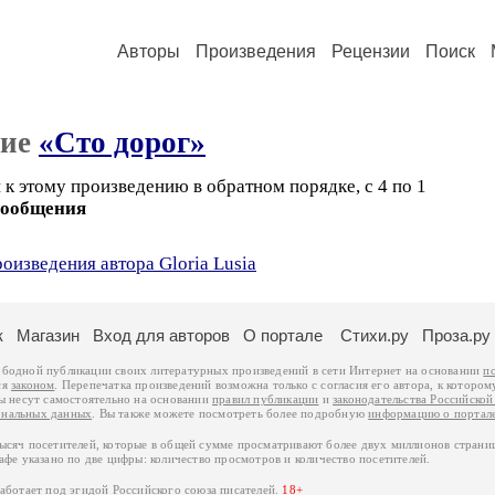
Авторы
Произведения
Рецензии
Поиск
ние
«Сто дорог»
к этому произведению в обратном порядке, с 4 по 1
сообщения
роизведения автора Gloria Lusia
к
Магазин
Вход для авторов
О портале
Стихи.ру
Проза.ру
ободной публикации своих литературных произведений в сети Интернет на основании
п
ся
законом
. Перепечатка произведений возможна только с согласия его автора, к котором
ры несут самостоятельно на основании
правил публикации
и
законодательства Российско
ональных данных
. Вы также можете посмотреть более подробную
информацию о портал
тысяч посетителей, которые в общей сумме просматривают более двух миллионов страни
афе указано по две цифры: количество просмотров и количество посетителей.
работает под эгидой
Российского союза писателей
.
18+