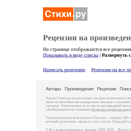
Рецензии на произведе
На странице отображаются все рецензии 
Показывать в виде списка
|
Развернуть 
Написать рецензию
Рецензии на все п
Авторы
Произведения
Рецензии
Поис
Портал Стихи.ру предоставляет авторам возможность св
права на произведения принадлежат авторам и охраняют
странице. Ответственность за тексты произведений авто
обрабатываются на основании
Политики обработки перс
Ежедневная аудитория портала Стихи.ру – порядка 200 
который расположен справа от этого текста. В каждой гр
© Все права принадлежат авторам, 2000-2026. Портал 