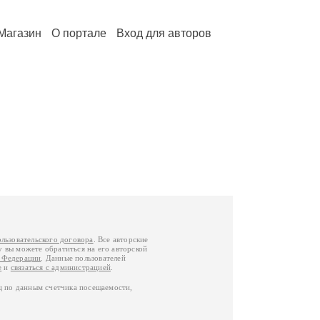
Магазин
О портале
Вход для авторов
ользовательского договора
. Все авторские
у вы можете обратиться на его авторской
й Федерации
. Данные пользователей
е
и
связаться с администрацией
.
ц по данным счетчика посещаемости,