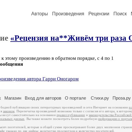
Авторы
Произведения
Рецензии
Поиск
ние
«Рецензия на**Живём три раза
к этому произведению в обратном порядке, с 4 по 1
сообщения
произведения автора Гарри Оногаром
к
Магазин
Вход для авторов
О портале
Стихи.ру
Проза.ру
ободной публикации своих литературных произведений в сети Интернет на основании
п
ся
законом
. Перепечатка произведений возможна только с согласия его автора, к котором
ры несут самостоятельно на основании
правил публикации
и
законодательства Российско
ональных данных
. Вы также можете посмотреть более подробную
информацию о портал
тысяч посетителей, которые в общей сумме просматривают более двух миллионов страни
афе указано по две цифры: количество просмотров и количество посетителей.