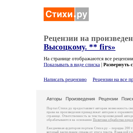
Рецензии на произведе
Высоцкому. ** firs»
На странице отображаются все рецензии 
Показывать в виде списка
|
Развернуть 
Написать рецензию
Рецензии на все 
Авторы
Произведения
Рецензии
Поис
Портал Стихи.ру предоставляет авторам возможность св
права на произведения принадлежат авторам и охраняют
странице. Ответственность за тексты произведений авто
обрабатываются на основании
Политики обработки перс
Ежедневная аудитория портала Стихи.ру – порядка 200 
который расположен справа от этого текста. В каждой гр