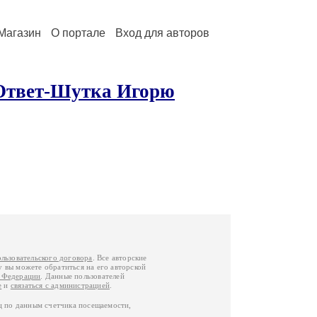
Магазин
О портале
Вход для авторов
 Ответ-Шутка Игорю
ользовательского договора
. Все авторские
у вы можете обратиться на его авторской
й Федерации
. Данные пользователей
е
и
связаться с администрацией
.
ц по данным счетчика посещаемости,