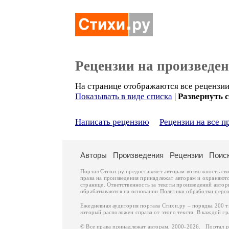
Рецензии на произведе
На странице отображаются все рецензии 
Показывать в виде списка
|
Развернуть 
Написать рецензию
Рецензии на все 
Авторы
Произведения
Рецензии
Поис
Портал Стихи.ру предоставляет авторам возможность св
права на произведения принадлежат авторам и охраняют
странице. Ответственность за тексты произведений авто
обрабатываются на основании
Политики обработки перс
Ежедневная аудитория портала Стихи.ру – порядка 200 
который расположен справа от этого текста. В каждой гр
© Все права принадлежат авторам, 2000-2026. Портал 