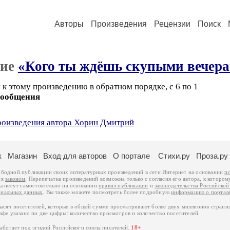
Авторы
Произведения
Рецензии
Поиск
ние
«Кого ты ждёшь скупыми вечер
к этому произведению в обратном порядке, с 6 по 1
сообщения
произведения автора Хорин Дмитрий
к
Магазин
Вход для авторов
О портале
Стихи.ру
Проза.ру
ободной публикации своих литературных произведений в сети Интернет на основании
п
ся
законом
. Перепечатка произведений возможна только с согласия его автора, к котором
ры несут самостоятельно на основании
правил публикации
и
законодательства Российско
ональных данных
. Вы также можете посмотреть более подробную
информацию о портал
тысяч посетителей, которые в общей сумме просматривают более двух миллионов страни
афе указано по две цифры: количество просмотров и количество посетителей.
работает под эгидой
Российского союза писателей
.
18+