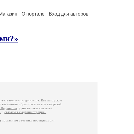
Магазин
О портале
Вход для авторов
ами?»
ользовательского договора
. Все авторские
у вы можете обратиться на его авторской
й Федерации
. Данные пользователей
е
и
связаться с администрацией
.
ц по данным счетчика посещаемости,