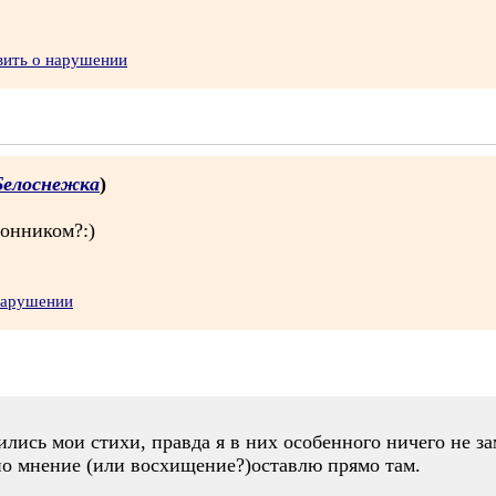
вить о нарушении
Белоснежка
)
онником?:)
нарушении
ились мои стихи, правда я в них особенного ничего не за
но мнение (или восхищение?)оставлю прямо там.