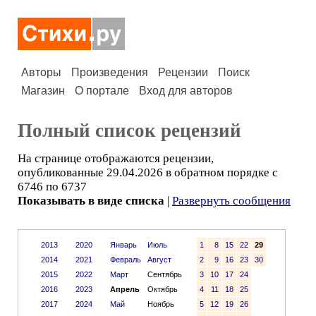
Авторы
Произведения
Рецензии
Поиск
Магазин
О портале
Вход для авторов
Полный список рецензий
На странице отображаются рецензии,
опубликованные 29.04.2026 в обратном порядке с
6746 по 6737
Показывать в виде списка
|
Развернуть сообщения
2013
2020
Январь
Июль
1
8
15
22
29
2014
2021
Февраль
Август
2
9
16
23
30
2015
2022
Март
Сентябрь
3
10
17
24
2016
2023
Апрель
Октябрь
4
11
18
25
2017
2024
Май
Ноябрь
5
12
19
26