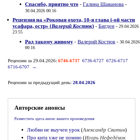
Спасибо, приятно что
-
Галина Шаванова
-
30.04.2026 00:16
Рецензия на «Роковая охота, 10-я глава i-ой части
усафара, остр» (
Валерий Костюк
)
-
Бигден
-
29.04.2026
23:55
Рад такому живому
-
Валерий Костюк
-
30.04.2026
00:16
Рецензии за 29.04.2026:
6746-6737
6736-6727
6726-6717
6716-6707
→
Рецензии за предыдущий день:
28.04.2026
Авторские анонсы
Разместить здесь анонс вашего произведения
Любви не выучен урок
(
Александр Свитин
)
Про кита уже не помню
(
Игорь Нефедёнок