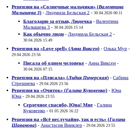
Рецензия на «Солнечные мальчики» (
Валентина
Малышева 3
)
-
Людмила Бельская 2
-
30.04.2026 00:11
Благодарю за отзыв, Людочка
-
Валентина
Малышева 3
-
30.04.2026 15:14
Как обычно люди
-
Людмила Бельская 2
-
30.04.2026 15:49
Рецензия на «Love spell» (
Анна Виксен
)
-
Олька Мур
-
29.04.2026 23:56
Писала об одном человеке
-
Анна Виксен
-
30.04.2026 07:15
Рецензия на «Плясала» (
Лидия Пичерская
)
-
Сабина
Стрешнева
-
29.04.2026 23:56
Рецензия на «Очиток» (
Галина Куковенко
)
-
Юна
Юна
-
29.04.2026 23:55
Сердечное спасибо, Юна! Мне
-
Галина
Куковенко
-
01.05.2026 16:22
Рецензия на «Всё неслучайно, так и есть» (
Галина
Шаванова
)
-
Анастасия Винклер
-
29.04.2026 23:55