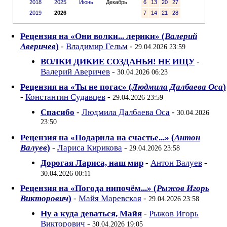
2018
2025
Июнь
Декабрь
6
13
20
27
2019
2026
7
14
21
28
Рецензия на «Они волки... лерики» (
Валерий
Аверичев
)
-
Владимир Гельм
-
29.04.2026 23:59
ВОЛКИ ДИКИЕ СОЗДАНЬЯ! НЕ ИЩУ
-
Валерий Аверичев
-
30.04.2026 06:23
Рецензия на «Ты не погас» (
Людмила Далбаева Оса
)
-
Константин Судавцев
-
29.04.2026 23:59
Спасибо
-
Людмила Далбаева Оса
-
30.04.2026
23:50
Рецензия на «Подарила на счастье...» (
Антон
Валуев
)
-
Лариса Кирикова
-
29.04.2026 23:58
Дорогая Лариса, наш мир
-
Антон Валуев
-
30.04.2026 00:11
Рецензия на «Погода нипочём...» (
Рыжов Игорь
Викторович
)
-
Майя Маревская
-
29.04.2026 23:58
Ну а куда деваться, Майя
-
Рыжов Игорь
Викторович
-
30.04.2026 19:05