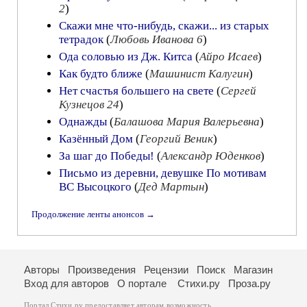
2
)
Скажи мне что-нибудь, скажи... из старых
тетрадок
(
Любовь Иванова 6
)
Ода соловью из Дж. Китса
(
Айро Исаев
)
Как будто ближе
(
Машинист Калугин
)
Нет счастья большего на свете
(
Сергей
Кузнецов 24
)
Однажды
(
Балашова Мария Валерьевна
)
Казённый Дом
(
Георгий Веник
)
За шаг до Победы!
(
Александр Юденков
)
Письмо из деревни, девушке По мотивам
ВС Высоцкого
(
Дед Мартын
)
Продолжение ленты анонсов →
Авторы
Произведения
Рецензии
Поиск
Магазин
Вход для авторов
О портале
Стихи.ру
Проза.ру
Портал Стихи.ру предоставляет авторам возможность