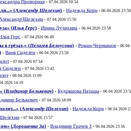
ександра Проворная
-
07.04.2026 10:54
и...» (
Александр Шелехин
)
-
Надежда Корн
-
06.04.2026 23:58
Александр Шелехин
-
07.04.2026 15:56
уза» (
Илья Герс
)
-
Ирина Лучихина
-
06.04.2026 23:58
Илья Герс
-
07.04.2026 06:49
 в грёзах,» (
Пелагея Белоусова
)
-
Роман-Чернышов
-
06.04
)
-
Ваня Сиделец
-
06.04.2026 23:58
илот
-
07.04.2026 07:54
я Сиделец
-
07.04.2026 13:43
илот
-
08.04.2026 11:09
04.2026 14:10
» (
Владимир Белькевич
)
-
Кудряшова Наташа
-
06.04.2026 23:5
адимир Белькевич
-
07.04.2026 18:09
одит...» (
Александр Шелехин
)
-
Надежда Корн
-
06.04.2026 2
 Шелехин
-
07.04.2026 15:57
сом» (
Дорошенко За
)
-
Владимир Грачев 3
-
06.04.2026 23:56