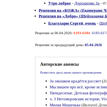
Утро доброе
-
Дорошенко За
-
07
Рецензия на «КОЖА» (
Екатерина Ч
Рецензия на «Добро» (
Шейхилаева 
Благодарю Сергей, очень
-
Шей
Рецензии за 06.04.2026:
6193-6184
6183-617
Рецензии за предыдущий день:
05.04.2026
Авторские анонсы
Разместить здесь анонс вашего произведения
За окошком крадётся рассвет
(
Z
Мы пишем про всё, кроме исти
Пятидесятые. Детская фотограф
ч. 3 Негомеровские истории. Vi
Милая Машенька
(
Валерий Дени