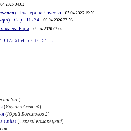
.04.2026 04:02
аусова
)
-
Екатерина Чаусова
-
07.04.2026 19:56
Бари
)
-
Серж Ив 74
-
06.04.2026 23:56
хилаева Бари
-
09.04.2026 02:02
4
6173-6164
6163-6154
→
orina Sun
)
ны
(
Якушев Алексей
)
ия
(
Юрий Богомолов 2
)
va Cuba!
(
Сергей Комарецкий
)
сов
)