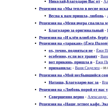
Николай,благодарю Вас от
-
Ал
Рецензия на «Мы тепло в весне искал
Весна к нам пришла, любовь
-
Рецензия на «Меня вчера спалила м
Благодарю за оригинальный
-
Рецензия на «И клён влюблён, берёзы
Рецензия на «таракан» (
Ёжи Пилот
ох, точно. подняться не
-
Ёжи П
особенно, если все травят
-
Ван
вот прикинь, пришла в
-
Ёжи П
приманила:
-
Ваня Сиделец
-
08.
Рецензия на «Мой несбывшийся сон
Наташа, Благодарю вас за
-
Вл
Рецензия на «Любовь порой от нас ух
Совершенно верно
-
Александр
Рецензия на «Наше летнее кафе. Эк