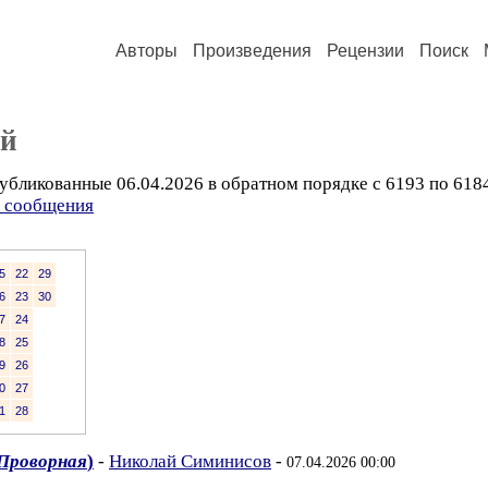
Авторы
Произведения
Рецензии
Поиск
ий
убликованные 06.04.2026 в обратном порядке с 6193 по 618
ь сообщения
5
22
29
6
23
30
7
24
8
25
9
26
0
27
1
28
 Проворная
)
-
Николай Симинисов
-
07.04.2026 00:00