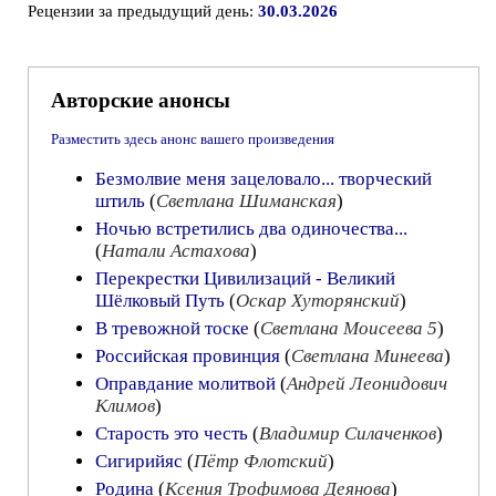
Рецензии за предыдущий день:
30.03.2026
Авторские анонсы
Разместить здесь анонс вашего произведения
Безмолвие меня зацеловало... творческий
штиль
(
Светлана Шиманская
)
Ночью встретились два одиночества...
(
Натали Астахова
)
Перекрестки Цивилизаций - Великий
Шёлковый Путь
(
Оскар Хуторянский
)
В тревожной тоске
(
Светлана Моисеева 5
)
Российская провинция
(
Светлана Минеева
)
Оправдание молитвой
(
Андрей Леонидович
Климов
)
Старость это честь
(
Владимир Силаченков
)
Сигирийяс
(
Пётр Флотский
)
Родина
(
Ксения Трофимова Деянова
)