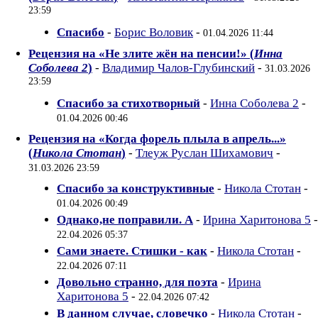
23:59
Спасибо
-
Борис Воловик
-
01.04.2026 11:44
Рецензия на «Не злите жён на пенсии!» (
Инна
Соболева 2
)
-
Владимир Чалов-Глубинский
-
31.03.2026
23:59
Спасибо за стихотворный
-
Инна Соболева 2
-
01.04.2026 00:46
Рецензия на «Когда форель плыла в апрель...»
(
Никола Стотан
)
-
Тлеуж Руслан Шихамович
-
31.03.2026 23:59
Спасибо за конструктивные
-
Никола Стотан
-
01.04.2026 00:49
Однако,не поправили. А
-
Ирина Харитонова 5
-
22.04.2026 05:37
Сами знаете. Стишки - как
-
Никола Стотан
-
22.04.2026 07:11
Довольно странно, для поэта
-
Ирина
Харитонова 5
-
22.04.2026 07:42
В данном случае, словечко
-
Никола Стотан
-