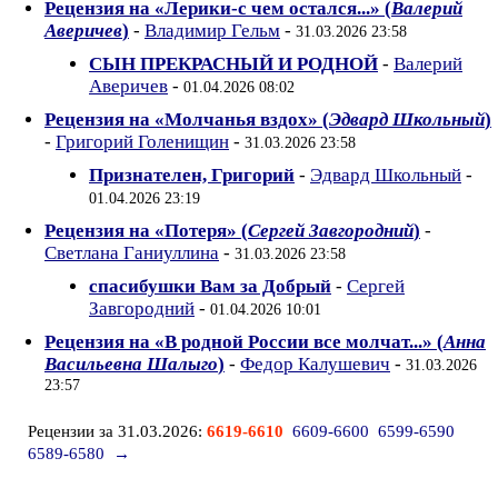
Рецензия на «Лерики-с чем остался...» (
Валерий
Аверичев
)
-
Владимир Гельм
-
31.03.2026 23:58
СЫН ПРЕКРАСНЫЙ И РОДНОЙ
-
Валерий
Аверичев
-
01.04.2026 08:02
Рецензия на «Молчанья вздох» (
Эдвард Школьный
)
-
Григорий Голенищин
-
31.03.2026 23:58
Признателен, Григорий
-
Эдвард Школьный
-
01.04.2026 23:19
Рецензия на «Потеря» (
Сергей Завгородний
)
-
Светлана Ганиуллина
-
31.03.2026 23:58
спасибушки Вам за Добрый
-
Сергей
Завгородний
-
01.04.2026 10:01
Рецензия на «В родной России все молчат...» (
Анна
Васильевна Шалыго
)
-
Федор Калушевич
-
31.03.2026
23:57
Рецензии за 31.03.2026:
6619-6610
6609-6600
6599-6590
6589-6580
→