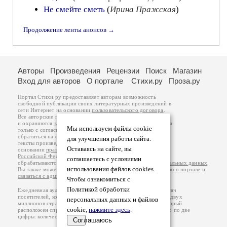
Не смейте сметь
(
Ирина Пражская
)
Продолжение ленты анонсов →
Авторы
Произведения
Рецензии
Поиск
Магазин
Вход для авторов
О портале
Стихи.ру
Проза.ру
Портал Стихи.ру предоставляет авторам возможность
свободной публикации своих литературных произведений в
сети Интернет на основании
пользовательского договора
.
Все авторские права на произведения принадлежат авторам
и охраняются
законом
. Перепечатка произведений возможна
Мы используем файлы cookie
только с согласия его автора, к которому вы можете
обратиться на его авторской странице. Ответственность за
для улучшения работы сайта.
тексты произведений авторы несут самостоятельно на
Оставаясь на сайте, вы
основании
правил публикации
и
законодательства
Российской Федерации
. Данные пользователей
соглашаетесь с условиями
обрабатываются на основании
Политики обработки персональных данных
.
использования файлов cookies.
Вы также можете посмотреть более подробную
информацию о портале
и
связаться с администрацией
.
Чтобы ознакомиться с
Политикой обработки
Ежедневная аудитория портала Стихи.ру – порядка 200 тысяч
посетителей, которые в общей сумме просматривают более двух
персональных данных и файлов
миллионов страниц по данным счетчика посещаемости, который
cookie,
нажмите здесь
.
расположен справа от этого текста. В каждой графе указано по две
цифры: количество просмотров и количество посетителей.
Соглашаюсь