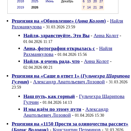
2018
2025
Июнь
Декабрь
6
13
20
27
2019
2026
7
14
21
28
Рецензия на «Обновление» (
Анна Колот
)
-
Найля
Рахманкулова
-
31.03.2026 23:59
Найля, здравствуйте. Это Вы
-
Анна Колот
-
01.04.2026 11:17
Анна, фотография открылась с
-
Найля
Рахманкулова
-
01.04.2026 15:56
Найля, я очень рада, что
-
Анна Колот
-
02.04.2026 00:21
Рецензия на «Саше в ответ 1» (
Гульчехра Шарипова
Гулчин
)
-
Александр Анатольевич Лозовой
-
31.03.2026
23:59
Наш путь, как горный
-
Гульчехра Шарипова
Гулчин
-
01.04.2026 14:13
И мы идём по этому пути
-
Александр
Анатольевич Лозовой
-
01.04.2026 15:30
Рецензия на «1150 Прости за одиночества рассвет»
(
Борис Воловик
)
-
Константин Перминов
-
31.03.2026