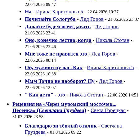
22.04.2026 09:47
На
-
Ирина Харитонова 5
-
22.04.2026 10:27
Почитайте Сологуба
-
Лед Горов
-
21.06.2026 23:37
Давайте будем всем давать
-
Лед Горов
-
21.06.2026 23:41
Оно, конечно лестно, когда
-
Никола Стотан
-
21.06.2026 23:46
Мне тоже не нравится это
-
Лед Горов
-
22.06.2026 08:14
Ой, мужики ну вас. Как
-
Ирина Харитонова 5
-
22.06.2026 10:38
Ммм Точно не наоборот? Ну
-
Лед Горов
-
22.06.2026 12:07
" Как дети" - это
-
Никола Стотан
-
22.06.2026 14:51
Рецензия на «Через муромский мосточек...
Песенка» (
Светлана Груздева
)
-
Света Горецкая
-
31.03.2026 23:58
Благодарю зп тёплый отклик
-
Светлана
Груздева
-
01.04.2026 09:22