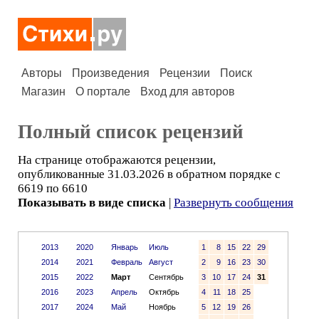
Авторы
Произведения
Рецензии
Поиск
Магазин
О портале
Вход для авторов
Полный список рецензий
На странице отображаются рецензии,
опубликованные 31.03.2026 в обратном порядке с
6619 по 6610
Показывать в виде списка
|
Развернуть сообщения
2013
2020
Январь
Июль
1
8
15
22
29
2014
2021
Февраль
Август
2
9
16
23
30
2015
2022
Март
Сентябрь
3
10
17
24
31
2016
2023
Апрель
Октябрь
4
11
18
25
2017
2024
Май
Ноябрь
5
12
19
26