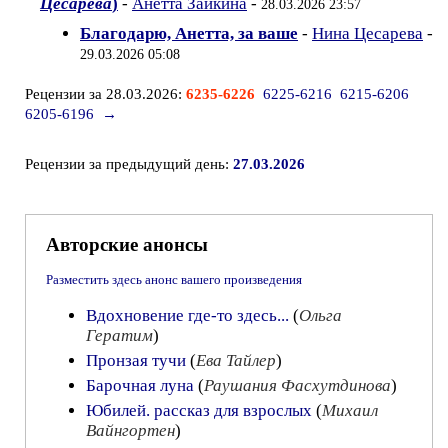
Цесарева
)
-
Анетта Заикина
-
28.03.2026 23:57
Благодарю, Анетта, за ваше
-
Нина Цесарева
-
29.03.2026 05:08
Рецензии за 28.03.2026:
6235-6226
6225-6216
6215-6206
6205-6196
→
Рецензии за предыдущий день:
27.03.2026
Авторские анонсы
Разместить здесь анонс вашего произведения
Вдохновение где-то здесь...
(
Ольга
Гератим
)
Пронзая тучи
(
Ева Тайлер
)
Барочная луна
(
Раушания Фасхутдинова
)
Юбилей. рассказ для взрослых
(
Михаил
Вайнгортен
)