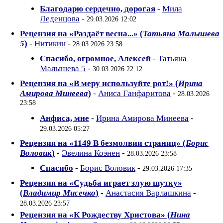
Благодарю сердечно, дорогая
-
Мила
Леденцова
-
29.03.2026 12:02
Рецензия на «Раздаёт весна...» (
Татьяна Малышева
5
)
-
Нитикин
-
28.03.2026 23:58
Спасибо, огромное, Алексей
-
Татьяна
Малышева 5
-
30.03.2026 22:12
Рецензия на «В меру используйте рот!» (
Ирина
Амирова Минеева
)
-
Аниса Ганфаритова
-
28.03.2026
23:58
Анфиса, мне
-
Ирина Амирова Минеева
-
29.03.2026 05:27
Рецензия на «1149 В безмолвии страниц» (
Борис
Воловик
)
-
Эвелина Коэнен
-
28.03.2026 23:58
Спасибо
-
Борис Воловик
-
29.03.2026 17:35
Рецензия на «Судьба играет злую шутку»
(
Владимир Мисечко
)
-
Анастасия Варлашкина
-
28.03.2026 23:57
Рецензия на «К Рождеству Христова» (
Нина