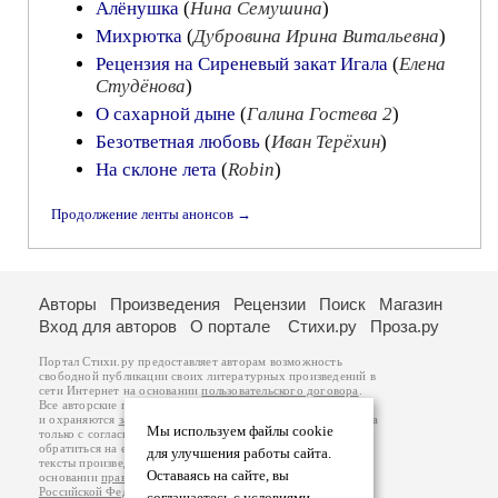
Алёнушка
(
Нина Семушина
)
Михрютка
(
Дубровина Ирина Витальевна
)
Рецензия на Сиреневый закат Игала
(
Елена
Студёнова
)
О сахарной дыне
(
Галина Гостева 2
)
Безответная любовь
(
Иван Терёхин
)
На склоне лета
(
Robin
)
Продолжение ленты анонсов →
Авторы
Произведения
Рецензии
Поиск
Магазин
Вход для авторов
О портале
Стихи.ру
Проза.ру
Портал Стихи.ру предоставляет авторам возможность
свободной публикации своих литературных произведений в
сети Интернет на основании
пользовательского договора
.
Все авторские права на произведения принадлежат авторам
и охраняются
законом
. Перепечатка произведений возможна
Мы используем файлы cookie
только с согласия его автора, к которому вы можете
обратиться на его авторской странице. Ответственность за
для улучшения работы сайта.
тексты произведений авторы несут самостоятельно на
Оставаясь на сайте, вы
основании
правил публикации
и
законодательства
Российской Федерации
. Данные пользователей