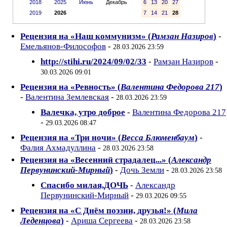
2018
2025
Июнь
Декабрь
6
13
20
27
2019
2026
7
14
21
28
Рецензия на «Наш коммунизм» (
Рамзан Назиров
)
-
Емельянов-Философов
-
28.03.2026 23:59
http://stihi.ru/2024/09/02/33
-
Рамзан Назиров
-
30.03.2026 09:01
Рецензия на «Ревность» (
Валентина Федорова 217
)
-
Валентина Землевская
-
28.03.2026 23:59
Валечка, утро доброе
-
Валентина Федорова 217
-
29.03.2026 08:47
Рецензия на «Три ночи» (
Весса Блюменбаум
)
-
Фалия Ахмадуллина
-
28.03.2026 23:58
Рецензия на «Весенний страдалец...» (
Александр
Первунинский-Мирный
)
-
Дочь Земли
-
28.03.2026 23:58
Спасибо милая,ДОЧЬ
-
Александр
Первунинский-Мирный
-
29.03.2026 09:55
Рецензия на «С Днём поэзии, друзья!» (
Мила
Леденцова
)
-
Ариша Сергеева
-
28.03.2026 23:58