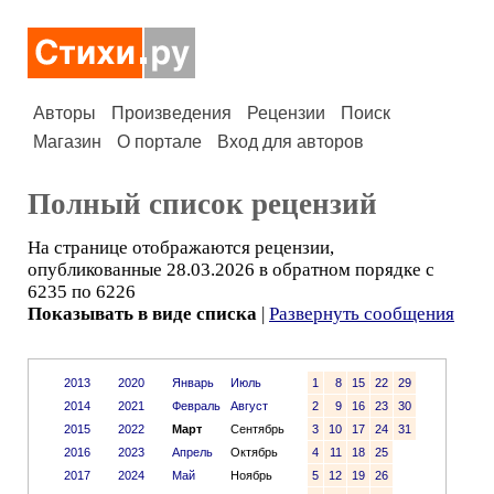
Авторы
Произведения
Рецензии
Поиск
Магазин
О портале
Вход для авторов
Полный список рецензий
На странице отображаются рецензии,
опубликованные 28.03.2026 в обратном порядке с
6235 по 6226
Показывать в виде списка
|
Развернуть сообщения
2013
2020
Январь
Июль
1
8
15
22
29
2014
2021
Февраль
Август
2
9
16
23
30
2015
2022
Март
Сентябрь
3
10
17
24
31
2016
2023
Апрель
Октябрь
4
11
18
25
2017
2024
Май
Ноябрь
5
12
19
26