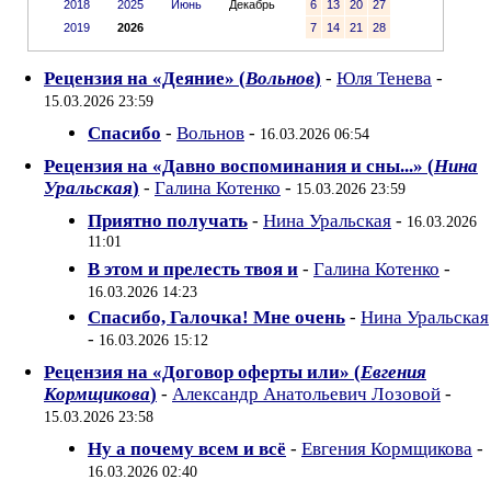
2018
2025
Июнь
Декабрь
6
13
20
27
2019
2026
7
14
21
28
Рецензия на «Деяние» (
Вольнов
)
-
Юля Тенева
-
15.03.2026 23:59
Спасибо
-
Вольнов
-
16.03.2026 06:54
Рецензия на «Давно воспоминания и сны...» (
Нина
Уральская
)
-
Галина Котенко
-
15.03.2026 23:59
Приятно получать
-
Нина Уральская
-
16.03.2026
11:01
В этом и прелесть твоя и
-
Галина Котенко
-
16.03.2026 14:23
Спасибо, Галочка! Мне очень
-
Нина Уральская
-
16.03.2026 15:12
Рецензия на «Договор оферты или» (
Евгения
Кормщикова
)
-
Александр Анатольевич Лозовой
-
15.03.2026 23:58
Ну а почему всем и всё
-
Евгения Кормщикова
-
16.03.2026 02:40