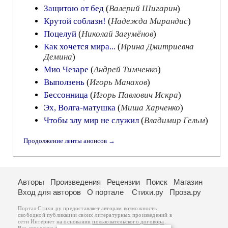
Защитою от бед
(
Валерий Шигарин
)
Крутой соблазн!
(
Надежда Мирандис
)
Поцелуй
(
Николай Загумёнов
)
Как хочется мира...
(
Ирина Дмитриевна
Демина
)
Мио Чезаре
(
Андрей Тимченко
)
Выползень
(
Игорь Манахов
)
Бессонница
(
Игорь Павлович Искра
)
Эх, Волга-матушка
(
Миша Харченко
)
Чтобы злу мир не служил
(
Владимир Гельм
)
Продолжение ленты анонсов →
Авторы
Произведения
Рецензии
Поиск
Магазин
Вход для авторов
О портале
Стихи.ру
Проза.ру
Портал Стихи.ру предоставляет авторам возможность
свободной публикации своих литературных произведений в
сети Интернет на основании
пользовательского договора
.