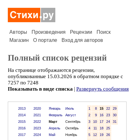
Авторы
Произведения
Рецензии
Поиск
Магазин
О портале
Вход для авторов
Полный список рецензий
На странице отображаются рецензии,
опубликованные 15.03.2026 в обратном порядке с
7257 по 7248
Показывать в виде списка
|
Развернуть сообщения
2013
2020
Январь
Июль
1
8
15
22
29
2014
2021
Февраль
Август
2
9
16
23
30
2015
2022
Март
Сентябрь
3
10
17
24
31
2016
2023
Апрель
Октябрь
4
11
18
25
2017
2024
Май
Ноябрь
5
12
19
26