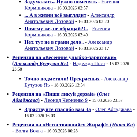
Задумалась...Нужно поменять
-
Евгения
Кормщикова
-
16.03.2026 02:57
... А в жизни всё выглядит
-
Александр
Анатольевич Лозовой
-
16.03.2026 03:20
Почему же, не обращай?!..
-
Евгения
Кормщикова
-
16.03.2026 03:40
Нeт, тут нe в грaни дeло..
-
Александр
Анатольевич Лозовой
-
16.03.2026 23:17
Рецензия на «Весенние улыбко-зарисовки»
(
Александр Бутузов Яъ
)
-
Надежда Пост
-
15.03.2026
23:58
Точно подметили! Прекрасных
-
Александр
Бутузов Яъ
-
18.03.2026 13:54
Рецензия на «Пиши ликуй дерзай» (
Олег
Абгаджава
)
-
Леонид Черненко 9
-
15.03.2026 23:57
Здраствуйте спасибо вам За
-
Олег Абгаджава
-
16.03.2026 16:03
Рецензия на «Несостоявшийся Жираф!» (
Ната Ка
)
-
Волга Волга
-
16.03.2026 00:28