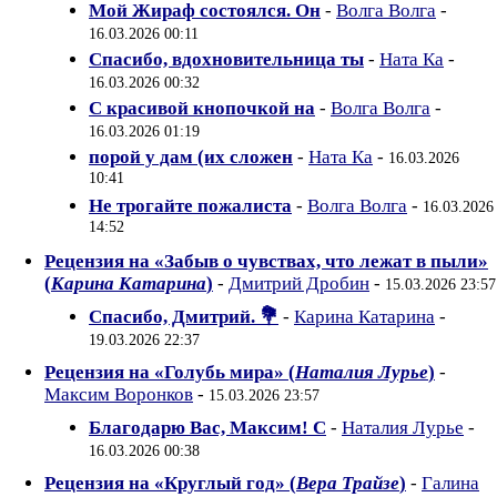
Мой Жираф состоялся. Он
-
Волга Волга
-
16.03.2026 00:11
Спасибо, вдохновительница ты
-
Ната Ка
-
16.03.2026 00:32
С красивой кнопочкой на
-
Волга Волга
-
16.03.2026 01:19
порой у дам (их сложен
-
Ната Ка
-
16.03.2026
10:41
Не трогайте пожалиста
-
Волга Волга
-
16.03.2026
14:52
Рецензия на «Забыв о чувствах, что лежат в пыли»
(
Карина Катарина
)
-
Дмитрий Дробин
-
15.03.2026 23:57
Спасибо, Дмитрий. 💐
-
Карина Катарина
-
19.03.2026 22:37
Рецензия на «Голубь мира» (
Наталия Лурье
)
-
Максим Воронков
-
15.03.2026 23:57
Благодарю Вас, Максим! С
-
Наталия Лурье
-
16.03.2026 00:38
Рецензия на «Круглый год» (
Вера Трайзе
)
-
Галина