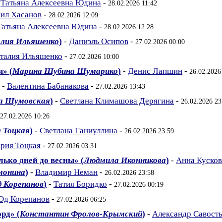
-
Татьяна Алексеевна Юдина
-
28.02.2026 11:42
ил Хасанов
-
28.02.2026 12:09
Татьяна Алексеевна Юдина
-
28.02.2026 12:28
лия Ильяшенко
)
-
Даниэль Осипов
-
27.02.2026 00:00
талия Ильяшенко
-
27.02.2026 10:00
я» (
Марина Шубина Шумарико
)
-
Денис Лапшин
-
26.02.2026
-
Валентина Бабанакова
-
27.02.2026 13:43
а Шумовская
)
-
Светлана Климашова Дерягина
-
26.02.2026 23
27.02.2026 10:26
 Тоцкая
)
-
Светлана Ганиуллина
-
26.02.2026 23:59
рия Тоцкая
-
27.02.2026 03:31
лько дней до весны» (
Людмила Иконникова
)
-
Анна Кусков
монина
)
-
Владимир Неман
-
26.02.2026 23:58
д Корепанов
)
-
Татия Боридко
-
27.02.2026 00:19
Эд Корепанов
-
27.02.2026 06:25
рд» (
Константин Фролов-Крымский
)
-
Александр Савост