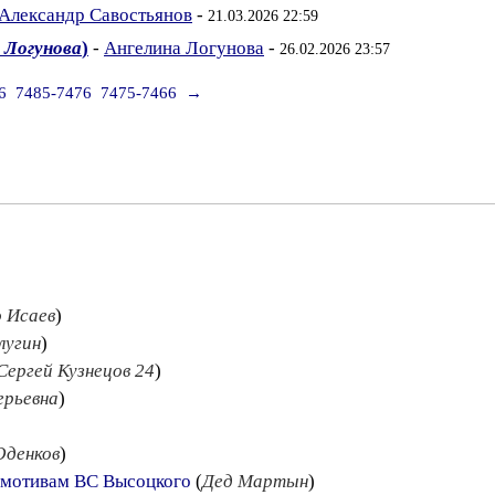
Александр Савостьянов
-
21.03.2026 22:59
 Логунова
)
-
Ангелина Логунова
-
26.02.2026 23:57
6
7485-7476
7475-7466
→
 Исаев
)
лугин
)
Сергей Кузнецов 24
)
ерьевна
)
Юденков
)
 мотивам ВС Высоцкого
(
Дед Мартын
)