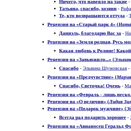
Ничего, что навеяло на такие
Татьяна, спасибо, хозяин
-
Рафа
Те, кто возвращаются оттуда
-
Рецензия на «Старый парк 4» (
Ната
Даниэль, благодарю Вас за
-
На
Рецензия на «Земля родная, Русь мо
Какая любовь к Родине! Какой
Рецензия на «Завьюжило...» (
Эльвин
Спасибо
-
Эльвина Шумовская
-
Рецензия на «Предчувствие» (
Мария
Спасибо, Светочка! Очень
-
Ма
Рецензия на «Февраль - лишь неско
Рецензия на «О величии» (
Лидия Зи
Рецензия на «Подарок мужчине» (
Э
Всегда рад подарить хорошее
-
Рецензия на «Авианосец Геральд Фо