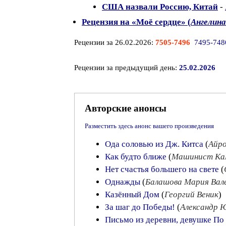
США назвали Россию, Китай
-
Рецензия на «Моё сердце» (
Ангелина
Рецензии за 26.02.2026:
7505-7496
7495-748
Рецензии за предыдущий день:
25.02.2026
Авторские анонсы
Разместить здесь анонс вашего произведения
Ода соловью из Дж. Китса
(
Айро
Как будто ближе
(
Машинист Ка
Нет счастья большего на свете
(
Однажды
(
Балашова Мария Вал
Казённый Дом
(
Георгий Веник
)
За шаг до Победы!
(
Александр 
Письмо из деревни, девушке По