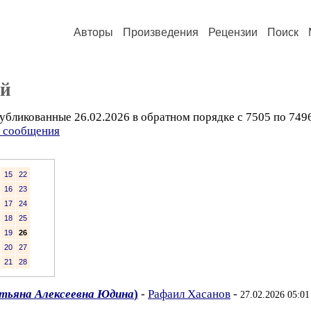
Авторы
Произведения
Рецензии
Поиск
ий
убликованные 26.02.2026 в обратном порядке с 7505 по 749
ь сообщения
15
22
16
23
17
24
18
25
19
26
20
27
21
28
тьяна Алексеевна Юдина
)
-
Рафаил Хасанов
-
27.02.2026 05:01