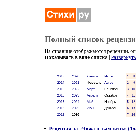
Полный список реценз
На странице отображаются рецензии, оп
Показывать в виде списка
|
Развернут
2013
2020
Январь
Июль
1
8
2014
2021
Февраль
Август
2
9
2015
2022
Март
Сентябрь
3
10
2016
2023
Апрель
Октябрь
4
11
2017
2024
Май
Ноябрь
5
12
2018
2025
Июнь
Декабрь
6
13
2019
2026
7
14
Рецензия на «Чижало вам жить» (
Та