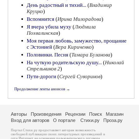
День радостный и тихий...
(
Владимир
Круцко
)
Вспомнится
(
Ирина Милорадова
)
Я вчера убила муху
(
Людмила
Похвалинская
)
Моя первая любовь, замужество, прощание
с Эстонией
(
Вера Кириченко
)
Половинки. Песня
(
Тамара Буланова
)
На чуткую родительскую душу...
(
Николай
Стрельников 2
)
Пути-дороги
(
Сергей Суворинов
)
Продолжение ленты анонсов →
Авторы
Произведения
Рецензии
Поиск
Магазин
Вход для авторов
О портале
Стихи.ру
Проза.ру
Портал Стихи.ру предоставляет авторам возможность
свободной публикации своих литературных произведений в
сети Интернет на основании
пользовательского договора
.