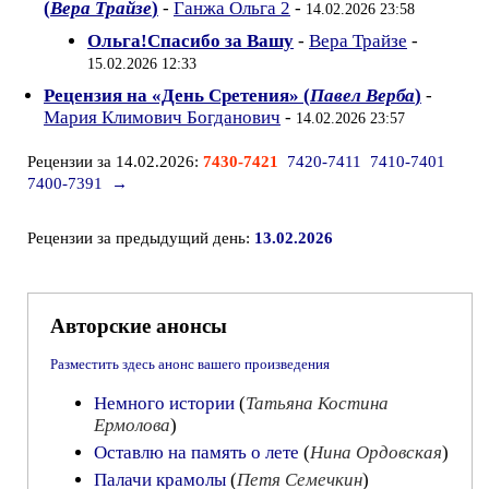
(
Вера Трайзе
)
-
Ганжа Ольга 2
-
14.02.2026 23:58
Ольга!Спасибо за Вашу
-
Вера Трайзе
-
15.02.2026 12:33
Рецензия на «День Сретения» (
Павел Верба
)
-
Мария Климович Богданович
-
14.02.2026 23:57
Рецензии за 14.02.2026:
7430-7421
7420-7411
7410-7401
7400-7391
→
Рецензии за предыдущий день:
13.02.2026
Авторские анонсы
Разместить здесь анонс вашего произведения
Немного истории
(
Татьяна Костина
Ермолова
)
Оставлю на память о лете
(
Нина Ордовская
)
Палачи крамолы
(
Петя Семечкин
)