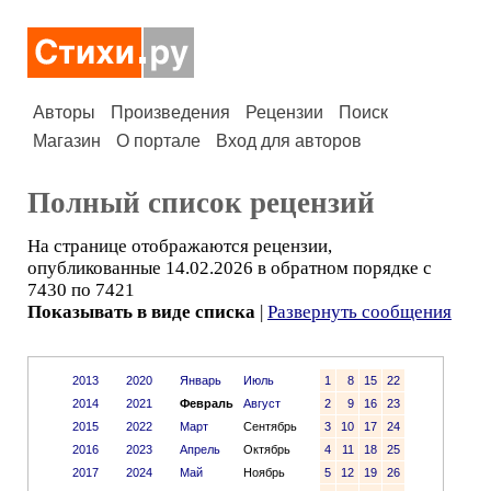
Авторы
Произведения
Рецензии
Поиск
Магазин
О портале
Вход для авторов
Полный список рецензий
На странице отображаются рецензии,
опубликованные 14.02.2026 в обратном порядке с
7430 по 7421
Показывать в виде списка
|
Развернуть сообщения
2013
2020
Январь
Июль
1
8
15
22
2014
2021
Февраль
Август
2
9
16
23
2015
2022
Март
Сентябрь
3
10
17
24
2016
2023
Апрель
Октябрь
4
11
18
25
2017
2024
Май
Ноябрь
5
12
19
26