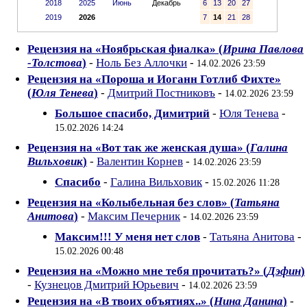
2018
2025
Июнь
Декабрь
6
13
20
27
2019
2026
7
14
21
28
Рецензия на «Ноябрьская фиалка» (
Ирина Павлова
-Толстова
)
-
Ноль Без Аллочки
-
14.02.2026 23:59
Рецензия на «Пороша и Иоганн Готлиб Фихте»
(
Юля Тенева
)
-
Дмитрий Постниковъ
-
14.02.2026 23:59
Большое спасибо, Димитрий
-
Юля Тенева
-
15.02.2026 14:24
Рецензия на «Вот так же женская душа» (
Галина
Вильховик
)
-
Валентин Корнев
-
14.02.2026 23:59
Спасибо
-
Галина Вильховик
-
15.02.2026 11:28
Рецензия на «Колыбельная без слов» (
Татьяна
Анитова
)
-
Максим Печерник
-
14.02.2026 23:59
Максим!!! У меня нет слов
-
Татьяна Анитова
-
15.02.2026 00:48
Рецензия на «Можно мне тебя прочитать?» (
Дэфин
)
-
Кузнецов Дмитрий Юрьевич
-
14.02.2026 23:59
Рецензия на «В твоих объятиях..» (
Нина Данина
)
-