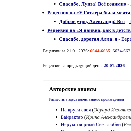
Спасибо, Луиза! Всё взаимно
-
Рецензия на «У Гитлера была мечта
Доброе утро, Александр! Вот
-
Рецензия на «Я наивна, как в детств
Спасибо, дорогая Алла, я
-
Вер
Рецензии за 21.01.2026:
6644-6635
6634-662
Рецензии за предыдущий день:
20.01.2026
Авторские анонсы
Разместить здесь анонс вашего произведения
На круги своя
(
Эдуард Иконнико
Байрактар
(
Ирина Александров
Нерукотворный Свет любви
(
Еле