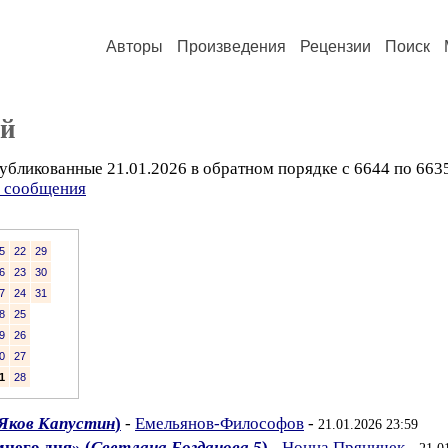
Авторы
Произведения
Рецензии
Поиск
ий
убликованные 21.01.2026 в обратном порядке с 6644 по 663
ь сообщения
5
22
29
6
23
30
7
24
31
8
25
9
26
0
27
1
28
Яков Капустин
)
-
Емельянов-Философов
-
21.01.2026 23:59
него дня» (
Светлана Богданова 5
)
-
Нонна Пряничек
-