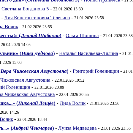
21.0
-
Светлана Богданова 5
-
22.01.2026 13:30
-
Лия Константиновна Телегина
-
21.01.2026 23:58
да Волик
-
21.02.2026 23:55
ен ты!» (
Леонид Шабохин
)
-
Ольга Шошина
-
21.01.2026 23:58
-
26.04.2026 14:05
ельник» (
Нина Дедлова
)
-
Наталья Васильева-Лялина
-
21.01
1.2026 15:03
(
Вера Чижевская Августовна
)
-
Григорий Голенищин
-
21.01
 Чижевская Августовна
-
22.01.2026 19:52
ий Голенищин
-
22.01.2026 20:09
ра Чижевская Августовна
-
22.01.2026 20:55
ка...» (
Николай Лещёв
)
-
Лида Волик
-
21.01.2026 23:56
.2026 14:26
 Волик
-
22.01.2026 18:44
...» (
Андрей Чекмарев
)
-
Луиза Медведева
-
21.01.2026 23:56