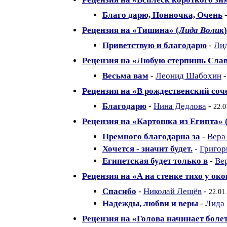
Благо дарю, Нонночка, Очень
Рецензия на «Тишина» (
Лида Волик
)
Приветствую и благодарю
-
Ли
Рецензия на «Любую стерпишь Слав
Весьма вам
-
Леонид Шабохин
Рецензия на «В рождественский соч
Благодарю
-
Нина Дедлова
-
22.0
Рецензия на «Картошка из Египта» 
Премного благодарна за
-
Вера
Хочется - значит будет.
-
Григор
Египетская будет только в
-
Ве
Рецензия на «А на стенке тихо у окош
Спасибо
-
Николай Лещёв
-
22.01
Надежды, любви и веры
-
Лида
Рецензия на «Голова начинает болеть