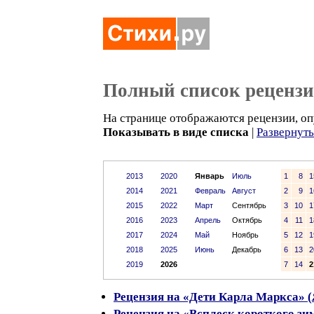
Полный список реценз
На странице отображаются рецензии, оп
Показывать в виде списка
|
Развернут
2013
2020
Январь
Июль
1
8
1
2014
2021
Февраль
Август
2
9
1
2015
2022
Март
Сентябрь
3
10
1
2016
2023
Апрель
Октябрь
4
11
1
2017
2024
Май
Ноябрь
5
12
1
2018
2025
Июнь
Декабрь
6
13
2
2019
2026
7
14
2
Рецензия на «Дети Карла Маркса» (
Рецензия на «Всплеск короткого зим