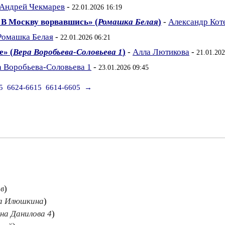
Андрей Чекмарев
-
22.01.2026 16:19
 В Москву ворвавшись» (
Ромашка Белая
)
-
Александр Кот
Ромашка Белая
-
22.01.2026 06:21
е» (
Вера Воробьева-Соловьева 1
)
-
Алла Лютикова
-
21.01.202
а Воробьева-Соловьева 1
-
23.01.2026 09:45
5
6624-6615
6614-6605
→
в
)
на Илюшкина
)
на Данилова 4
)