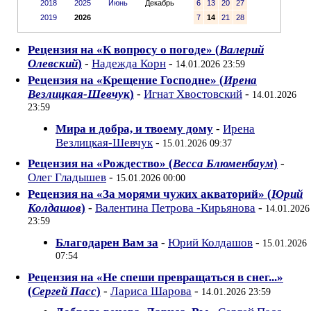
2018
2025
Июнь
Декабрь
6
13
20
27
2019
2026
7
14
21
28
Рецензия на «К вопросу о погоде» (
Валерий
Олевский
)
-
Надежда Корн
-
14.01.2026 23:59
Рецензия на «Крещение Господне» (
Ирена
Везлицкая-Шевчук
)
-
Игнат Хвостовский
-
14.01.2026
23:59
Мира и добра, и твоему дому
-
Ирена
Везлицкая-Шевчук
-
15.01.2026 09:37
Рецензия на «Рождество» (
Весса Блюменбаум
)
-
Олег Гладышев
-
15.01.2026 00:00
Рецензия на «За морями чужих акваторий» (
Юрий
Колдашов
)
-
Валентина Петрова -Кирьянова
-
14.01.2026
23:59
Благодарен Вам за
-
Юрий Колдашов
-
15.01.2026
07:54
Рецензия на «Не спеши превращаться в снег...»
(
Сергей Пасс
)
-
Лариса Шарова
-
14.01.2026 23:59