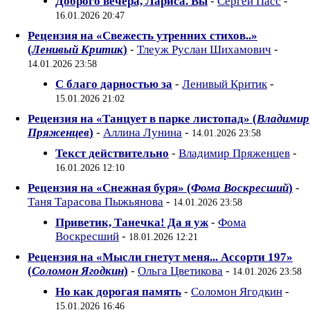
Доброго вечера, Лариса. Вы
-
Сергей Пасс
-
16.01.2026 20:47
Рецензия на «Свежесть утренних стихов..»
(
Ленивый Критик
)
-
Тлеуж Руслан Шихамович
-
14.01.2026 23:58
С благо дарностью за
-
Ленивый Критик
-
15.01.2026 21:02
Рецензия на «Танцует в парке листопад» (
Владимир
Пряженцев
)
-
Аллина Лунина
-
14.01.2026 23:58
Текст действительно
-
Владимир Пряженцев
-
16.01.2026 12:10
Рецензия на «Снежная буря» (
Фома Воскресший
)
-
Таня Тарасова Пыжьянова
-
14.01.2026 23:58
Приветик, Танечка! Да я уж
-
Фома
Воскресший
-
18.01.2026 12:21
Рецензия на «Мысли гнетут меня... Ассорти 197»
(
Соломон Ягодкин
)
-
Ольга Цветикова
-
14.01.2026 23:58
Но как дорогая память
-
Соломон Ягодкин
-
15.01.2026 16:46