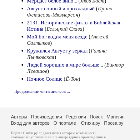
Мерцает белое вино...
(
Яков Баст
)
Август сочный и прохладный
(
Ирина
Фетисова-Мюллерсон
)
2131. Исторические факты и Библейская
Истина
(
Бельцкий Слава
)
Мой Бог водил меня везде
(
Алексей
Салтыков
)
Кружился Август у зеркал
(
Галина
Лычковская
)
Людей хороших в мире больше...
(
Виктор
Левашов
)
Ночное Солнце
(
Ё-Тон
)
Продолжение ленты анонсов →
Авторы
Произведения
Рецензии
Поиск
Магазин
Вход для авторов
О портале
Стихи.ру
Проза.ру
Портал Стихи.ру предоставляет авторам возможность
свободной публикации своих литературных произведений в