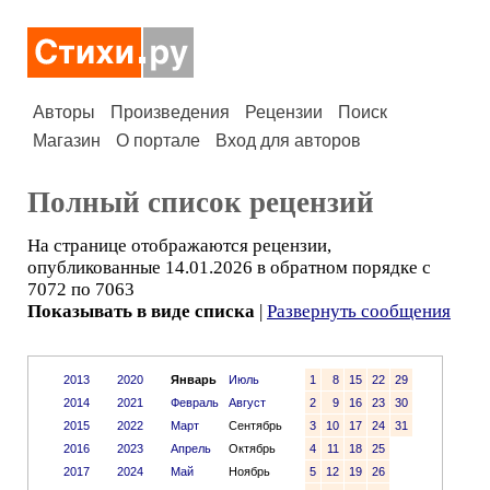
Авторы
Произведения
Рецензии
Поиск
Магазин
О портале
Вход для авторов
Полный список рецензий
На странице отображаются рецензии,
опубликованные 14.01.2026 в обратном порядке с
7072 по 7063
Показывать в виде списка
|
Развернуть сообщения
2013
2020
Январь
Июль
1
8
15
22
29
2014
2021
Февраль
Август
2
9
16
23
30
2015
2022
Март
Сентябрь
3
10
17
24
31
2016
2023
Апрель
Октябрь
4
11
18
25
2017
2024
Май
Ноябрь
5
12
19
26