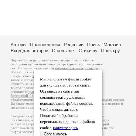
Авторы
Произведения
Рецензии
Поиск
Магазин
Вход для авторов
О портале
Стихи.ру
Проза.ру
Портал Стихи.ру предоставляет авторам возможность
свободной публикации своих литературных произведений в
сети Интернет на основании
пользовательского договора
.
Все авторские права на произведения принадлежат авторам
и охраняются
законом
. Перепечатка произведений возможна
Мы используем файлы cookie
только с согласия его автора, к которому вы можете
обратиться на его авторской странице. Ответственность за
для улучшения работы сайта.
тексты произведений авторы несут самостоятельно на
Оставаясь на сайте, вы
основании
правил публикации
и
законодательства
Российской Федерации
. Данные пользователей
соглашаетесь с условиями
обрабатываются на основании
Политики обработки персональных данных
.
использования файлов cookies.
Вы также можете посмотреть более подробную
информацию о портале
и
связаться с администрацией
.
Чтобы ознакомиться с
Политикой обработки
Ежедневная аудитория портала Стихи.ру – порядка 200 тысяч
посетителей, которые в общей сумме просматривают более двух
персональных данных и файлов
миллионов страниц по данным счетчика посещаемости, который
cookie,
нажмите здесь
.
расположен справа от этого текста. В каждой графе указано по две
цифры: количество просмотров и количество посетителей.
Соглашаюсь