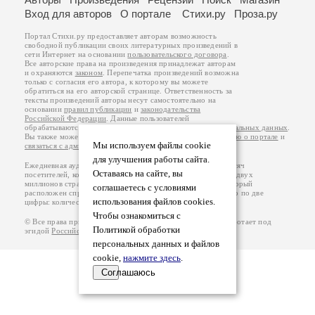
Вход для авторов
О портале
Стихи.ру
Проза.ру
Портал Стихи.ру предоставляет авторам возможность
свободной публикации своих литературных произведений в
сети Интернет на основании
пользовательского договора
.
Все авторские права на произведения принадлежат авторам
и охраняются
законом
. Перепечатка произведений возможна
только с согласия его автора, к которому вы можете
обратиться на его авторской странице. Ответственность за
тексты произведений авторы несут самостоятельно на
основании
правил публикации
и
законодательства
Российской Федерации
. Данные пользователей
обрабатываются на основании
Политики обработки персональных данных
.
Вы также можете посмотреть более подробную
информацию о портале
и
Мы используем файлы cookie
связаться с администрацией
.
для улучшения работы сайта.
Ежедневная аудитория портала Стихи.ру – порядка 200 тысяч
Оставаясь на сайте, вы
посетителей, которые в общей сумме просматривают более двух
миллионов страниц по данным счетчика посещаемости, который
соглашаетесь с условиями
расположен справа от этого текста. В каждой графе указано по две
использования файлов cookies.
цифры: количество просмотров и количество посетителей.
Чтобы ознакомиться с
© Все права принадлежат авторам, 2000-2026. Портал работает под
Политикой обработки
эгидой
Российского союза писателей
.
18+
персональных данных и файлов
cookie,
нажмите здесь
.
Соглашаюсь