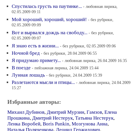
Спустилась грусть на паутинке...
- любовная лирика,
02.05.2009 09:11
Мой хороший, хороший, хороший!
- без рубрики,
02.05.2009 09:09
Вот и вырвался дождь на свободу...
- без рубрики,
02.05.2009 09:07
Я знаю есть в жизни...
- без рубрики, 02.05.2009 09:06
Ночной бред
- без рубрики, 28.04.2009 06:55
Я придумаю примету...
- любовная лирика, 26.04.2009 16:35
В поезде
- пейзажная лирика, 24.04.2009 15:44
Лунная лошадь
- без рубрики, 24.04.2009 15:39
Разлетаются мысли и птицы...
- любовная лирика, 24.04.2009
15:27
Избранные авторы:
Михаил Дубинов
,
Дмитрий Мурзин
,
Гамзов
,
Елена
Прошкина
,
Дмитрий Нестерук
,
Татьяна Нестерук
,
Ленка Воробей
,
Boris Pankin
,
Мозгунова Анна
,
Наталья Поляченкова
,
Леонид Гержидович
,