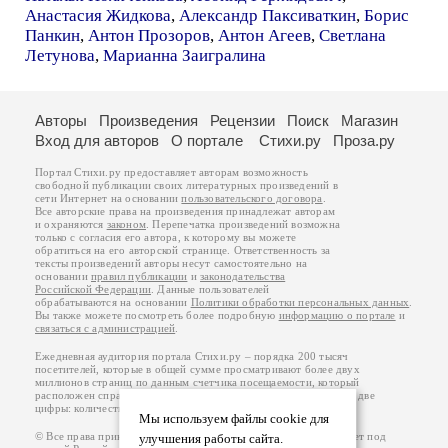
Анастасия Жидкова
,
Александр Паксиваткин
,
Борис
Панкин
,
Антон Прозоров
,
Антон Агеев
,
Светлана
Летунова
,
Марианна Заигралина
Авторы
Произведения
Рецензии
Поиск
Магазин
Вход для авторов
О портале
Стихи.ру
Проза.ру
Портал Стихи.ру предоставляет авторам возможность
свободной публикации своих литературных произведений в
сети Интернет на основании
пользовательского договора
.
Все авторские права на произведения принадлежат авторам
и охраняются
законом
. Перепечатка произведений возможна
только с согласия его автора, к которому вы можете
обратиться на его авторской странице. Ответственность за
тексты произведений авторы несут самостоятельно на
основании
правил публикации
и
законодательства
Российской Федерации
. Данные пользователей
обрабатываются на основании
Политики обработки персональных данных
.
Вы также можете посмотреть более подробную
информацию о портале
и
связаться с администрацией
.
Ежедневная аудитория портала Стихи.ру – порядка 200 тысяч
посетителей, которые в общей сумме просматривают более двух
миллионов страниц по данным счетчика посещаемости, который
расположен справа от этого текста. В каждой графе указано по две
цифры: количество просмотров и количество посетителей.
Мы используем файлы cookie для
© Все права принадлежат авторам, 2000-2026. Портал работает под
улучшения работы сайта.