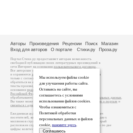
Авторы
Произведения
Рецензии
Поиск
Магазин
Вход для авторов
О портале
Стихи.ру
Проза.ру
Портал Стихи.ру предоставляет авторам возможность
свободной публикации своих литературных произведений в
сети Интернет на основании
пользовательского договора
.
Все авторские права на произведения принадлежат авторам
и охраняются
законом
. Перепечатка произведений возможна
Мы используем файлы cookie
только с согласия его автора, к которому вы можете
обратиться на его авторской странице. Ответственность за
для улучшения работы сайта.
тексты произведений авторы несут самостоятельно на
Оставаясь на сайте, вы
основании
правил публикации
и
законодательства
Российской Федерации
. Данные пользователей
соглашаетесь с условиями
обрабатываются на основании
Политики обработки персональных данных
.
использования файлов cookies.
Вы также можете посмотреть более подробную
информацию о портале
и
связаться с администрацией
.
Чтобы ознакомиться с
Политикой обработки
Ежедневная аудитория портала Стихи.ру – порядка 200 тысяч
посетителей, которые в общей сумме просматривают более двух
персональных данных и файлов
миллионов страниц по данным счетчика посещаемости, который
cookie,
нажмите здесь
.
расположен справа от этого текста. В каждой графе указано по две
цифры: количество просмотров и количество посетителей.
Соглашаюсь