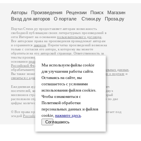
Авторы
Произведения
Рецензии
Поиск
Магазин
Вход для авторов
О портале
Стихи.ру
Проза.ру
Портал Стихи.ру предоставляет авторам возможность
свободной публикации своих литературных произведений в
сети Интернет на основании
пользовательского договора
.
Все авторские права на произведения принадлежат авторам
и охраняются
законом
. Перепечатка произведений возможна
только с согласия его автора, к которому вы можете
обратиться на его авторской странице. Ответственность за
тексты произведений авторы несут самостоятельно на
основании
правил публикации
и
законодательства
Мы используем файлы cookie
Российской Федерации
. Данные пользователей
обрабатываются на основании
Политики обработки персональных данных
.
для улучшения работы сайта.
Вы также можете посмотреть более подробную
информацию о портале
и
Оставаясь на сайте, вы
связаться с администрацией
.
соглашаетесь с условиями
Ежедневная аудитория портала Стихи.ру – порядка 200 тысяч
использования файлов cookies.
посетителей, которые в общей сумме просматривают более двух
миллионов страниц по данным счетчика посещаемости, который
Чтобы ознакомиться с
расположен справа от этого текста. В каждой графе указано по две
Политикой обработки
цифры: количество просмотров и количество посетителей.
персональных данных и файлов
© Все права принадлежат авторам, 2000-2026. Портал работает под
cookie,
нажмите здесь
.
эгидой
Российского союза писателей
.
18+
Соглашаюсь