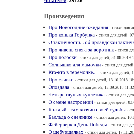
Читателей
:
29126
Произведения
Про Новогодние ожидания
- стихи для д
Про конька Горбунка
- стихи для детей, 0
О тактичности... об ирландской тактич
Про ливень снега за воротник
- стихи дл
Про полоски
- стихи для детей, 31.08.2019 
Солнышко для мамочки
- стихи для детей
Кто-кто в теремочке...
- стихи для детей, 
Про сливки
- стихи для детей, 13.10.2018 18
Опоздала
- стихи для детей, 12.09.2018 11:32
Четыре глупых куплетика
- стихи для дет
О смене настроений
- стихи для детей, 03
Каждый - сам хозяин своей судьбы
- с
Баллада о снежнике
- стихи для детей, 10.
Фейерверк в День Победы
- стихи для де
О шебуршалках
- стихи для детей, 17.11.20