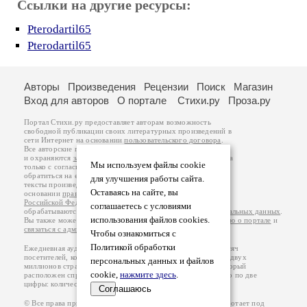
Ссылки на другие ресурсы:
Pterodartil65
Pterodartil65
Авторы
Произведения
Рецензии
Поиск
Магазин
Вход для авторов
О портале
Стихи.ру
Проза.ру
Портал Стихи.ру предоставляет авторам возможность
свободной публикации своих литературных произведений в
сети Интернет на основании
пользовательского договора
.
Все авторские права на произведения принадлежат авторам
и охраняются
законом
. Перепечатка произведений возможна
Мы используем файлы cookie
только с согласия его автора, к которому вы можете
обратиться на его авторской странице. Ответственность за
для улучшения работы сайта.
тексты произведений авторы несут самостоятельно на
Оставаясь на сайте, вы
основании
правил публикации
и
законодательства
Российской Федерации
. Данные пользователей
соглашаетесь с условиями
обрабатываются на основании
Политики обработки персональных данных
.
использования файлов cookies.
Вы также можете посмотреть более подробную
информацию о портале
и
связаться с администрацией
.
Чтобы ознакомиться с
Политикой обработки
Ежедневная аудитория портала Стихи.ру – порядка 200 тысяч
посетителей, которые в общей сумме просматривают более двух
персональных данных и файлов
миллионов страниц по данным счетчика посещаемости, который
cookie,
нажмите здесь
.
расположен справа от этого текста. В каждой графе указано по две
цифры: количество просмотров и количество посетителей.
Соглашаюсь
© Все права принадлежат авторам, 2000-2026. Портал работает под