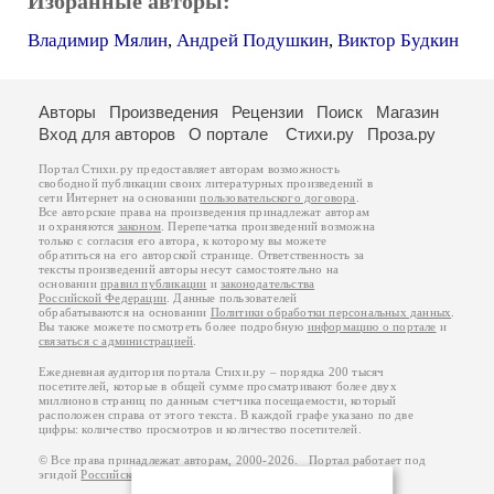
Избранные авторы:
Владимир Мялин
,
Андрей Подушкин
,
Виктор Будкин
Авторы
Произведения
Рецензии
Поиск
Магазин
Вход для авторов
О портале
Стихи.ру
Проза.ру
Портал Стихи.ру предоставляет авторам возможность
свободной публикации своих литературных произведений в
сети Интернет на основании
пользовательского договора
.
Все авторские права на произведения принадлежат авторам
и охраняются
законом
. Перепечатка произведений возможна
только с согласия его автора, к которому вы можете
обратиться на его авторской странице. Ответственность за
тексты произведений авторы несут самостоятельно на
основании
правил публикации
и
законодательства
Российской Федерации
. Данные пользователей
обрабатываются на основании
Политики обработки персональных данных
.
Вы также можете посмотреть более подробную
информацию о портале
и
связаться с администрацией
.
Ежедневная аудитория портала Стихи.ру – порядка 200 тысяч
посетителей, которые в общей сумме просматривают более двух
миллионов страниц по данным счетчика посещаемости, который
расположен справа от этого текста. В каждой графе указано по две
цифры: количество просмотров и количество посетителей.
© Все права принадлежат авторам, 2000-2026. Портал работает под
эгидой
Российского союза писателей
.
18+