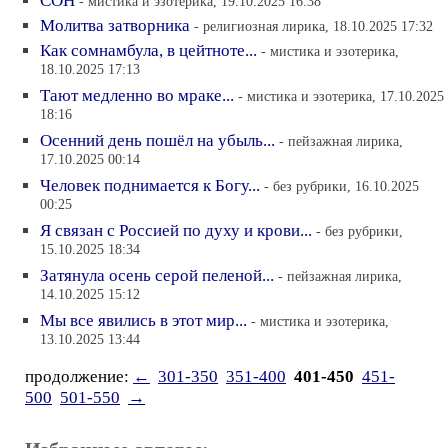
СОН
- мистика и эзотерика, 19.10.2025 16:38
Молитва затворника
- религиозная лирика, 18.10.2025 17:32
Как сомнамбула, в цейтноте...
- мистика и эзотерика,
18.10.2025 17:13
Тают медленно во мраке...
- мистика и эзотерика, 17.10.2025
18:16
Осенний день пошёл на убыль...
- пейзажная лирика,
17.10.2025 00:14
Человек поднимается к Богу...
- без рубрики, 16.10.2025
00:25
Я связан с Россией по духу и крови...
- без рубрики,
15.10.2025 18:34
Затянула осень серой пеленой...
- пейзажная лирика,
14.10.2025 15:12
Мы все явились в этот мир...
- мистика и эзотерика,
13.10.2025 13:44
продолжение:
←
301-350
351-400
401-450
451-
500
501-550
→