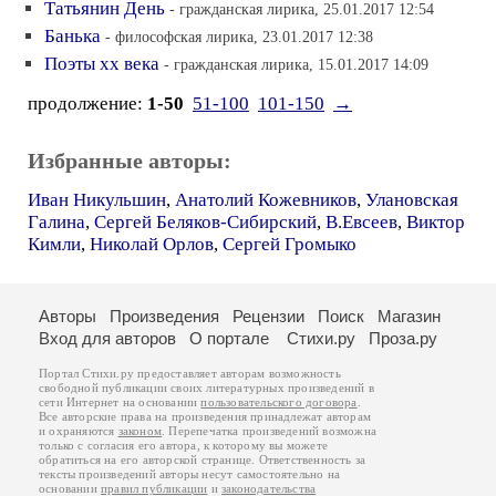
Татьянин День
- гражданская лирика, 25.01.2017 12:54
Банька
- философская лирика, 23.01.2017 12:38
Поэты хх века
- гражданская лирика, 15.01.2017 14:09
продолжение:
1-50
51-100
101-150
→
Избранные авторы:
Иван Никульшин
,
Анатолий Кожевников
,
Улановская
Галина
,
Сергей Беляков-Сибирский
,
В.Евсеев
,
Виктор
Кимли
,
Николай Орлов
,
Сергей Громыко
Авторы
Произведения
Рецензии
Поиск
Магазин
Вход для авторов
О портале
Стихи.ру
Проза.ру
Портал Стихи.ру предоставляет авторам возможность
свободной публикации своих литературных произведений в
сети Интернет на основании
пользовательского договора
.
Все авторские права на произведения принадлежат авторам
и охраняются
законом
. Перепечатка произведений возможна
только с согласия его автора, к которому вы можете
обратиться на его авторской странице. Ответственность за
тексты произведений авторы несут самостоятельно на
основании
правил публикации
и
законодательства