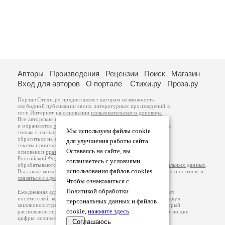
Авторы
Произведения
Рецензии
Поиск
Магазин
Вход для авторов
О портале
Стихи.ру
Проза.ру
Портал Стихи.ру предоставляет авторам возможность
свободной публикации своих литературных произведений в
сети Интернет на основании
пользовательского договора
.
Все авторские права на произведения принадлежат авторам
и охраняются
законом
. Перепечатка произведений возможна
Мы используем файлы cookie
только с согласия его автора, к которому вы можете
обратиться на его авторской странице. Ответственность за
для улучшения работы сайта.
тексты произведений авторы несут самостоятельно на
Оставаясь на сайте, вы
основании
правил публикации
и
законодательства
Российской Федерации
. Данные пользователей
соглашаетесь с условиями
обрабатываются на основании
Политики обработки персональных данных
.
использования файлов cookies.
Вы также можете посмотреть более подробную
информацию о портале
и
связаться с администрацией
.
Чтобы ознакомиться с
Политикой обработки
Ежедневная аудитория портала Стихи.ру – порядка 200 тысяч
посетителей, которые в общей сумме просматривают более двух
персональных данных и файлов
миллионов страниц по данным счетчика посещаемости, который
cookie,
нажмите здесь
.
расположен справа от этого текста. В каждой графе указано по две
цифры: количество просмотров и количество посетителей.
Соглашаюсь