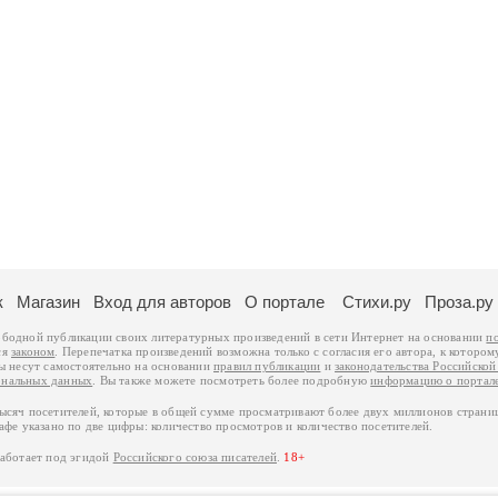
к
Магазин
Вход для авторов
О портале
Стихи.ру
Проза.ру
ободной публикации своих литературных произведений в сети Интернет на основании
п
ся
законом
. Перепечатка произведений возможна только с согласия его автора, к котором
ры несут самостоятельно на основании
правил публикации
и
законодательства Российско
ональных данных
. Вы также можете посмотреть более подробную
информацию о портал
тысяч посетителей, которые в общей сумме просматривают более двух миллионов страни
афе указано по две цифры: количество просмотров и количество посетителей.
работает под эгидой
Российского союза писателей
.
18+