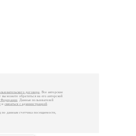
ользовательского договора
. Все авторские
у вы можете обратиться на его авторской
й Федерации
. Данные пользователей
е
и
связаться с администрацией
.
ц по данным счетчика посещаемости,