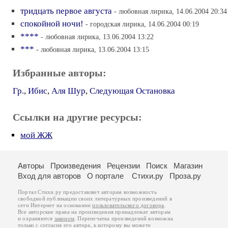
тридцать первое августа
- любовная лирика, 14.06.2004 20:34
спокойной ночи!
- городская лирика, 14.06.2004 00:19
****
- любовная лирика, 13.06.2004 13:22
***
- любовная лирика, 13.06.2004 13:15
Избранные авторы:
Гр.
,
Ибис
,
Аля Шур
,
Следующая Остановка
Ссылки на другие ресурсы:
мой ЖЖ
Авторы
Произведения
Рецензии
Поиск
Магазин
Вход для авторов
О портале
Стихи.ру
Проза.ру
Портал Стихи.ру предоставляет авторам возможность
свободной публикации своих литературных произведений в
сети Интернет на основании
пользовательского договора
.
Все авторские права на произведения принадлежат авторам
и охраняются
законом
. Перепечатка произведений возможна
только с согласия его автора, к которому вы можете