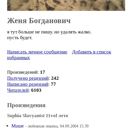
Женя Богданович
я тут больше не пишу. но удалять жалко.
пусть будет.
Написать личное сообщение
Добавить в список
избранных
Произведений:
17
Получено рецензий
:
242
Написано рецензий
:
77
Читателей
:
6103
Произведения
Sophia Slavyantsi 11vol лето
Маше
- любовная лирика, 04.09.2004 15:39