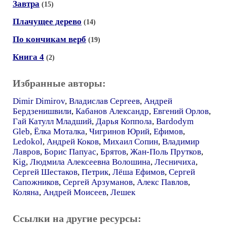
Завтра
(15)
Плачущее дерево
(14)
По кончикам верб
(19)
Книга 4
(2)
Избранные авторы:
Dimir Dimirov
,
Владислав Сергеев
,
Андрей
Бердзенишвили
,
Кабанов Александр
,
Евгений Орлов
,
Гай Катулл Младший
,
Дарья Коппола
,
Bardodym
Gleb
,
Ёлка Моталка
,
Чигринов Юрий
,
Ефимов
,
Ledokol
,
Андрей Коков
,
Михаил Сопин
,
Владимир
Лавров
,
Борис Папуас
,
Брятов
,
Жан-Поль Прутков
,
Kig
,
Людмила Алексеевна Волошина
,
Лесничиха
,
Сергей Шестаков
,
Петрик
,
Лёша Ефимов
,
Сергей
Сапожников
,
Сергей Арзуманов
,
Алекс Павлов
,
Коляна
,
Андрей Моисеев
,
Лешек
Ссылки на другие ресурсы: