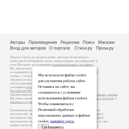
Авторы
Произведения
Рецензии
Поиск
Магазин
Вход для авторов
О портале
Стихи.ру
Проза.ру
Портал Стихи.ру предоставляет авторам возможность
свободной публикации своих литературных произведений в
сети Интернет на основании
пользовательского договора
.
Все авторские права на произведения принадлежат авторам
и охраняются
законом
. Перепечатка произведений возможна
Мы используем файлы cookie
только с согласия его автора, к которому вы можете
обратиться на его авторской странице. Ответственность за
для улучшения работы сайта.
тексты произведений авторы несут самостоятельно на
Оставаясь на сайте, вы
основании
правил публикации
и
законодательства
Российской Федерации
. Данные пользователей
соглашаетесь с условиями
обрабатываются на основании
Политики обработки персональных данных
.
использования файлов cookies.
Вы также можете посмотреть более подробную
информацию о портале
и
связаться с администрацией
.
Чтобы ознакомиться с
Политикой обработки
Ежедневная аудитория портала Стихи.ру – порядка 200 тысяч
посетителей, которые в общей сумме просматривают более двух
персональных данных и файлов
миллионов страниц по данным счетчика посещаемости, который
cookie,
нажмите здесь
.
расположен справа от этого текста. В каждой графе указано по две
цифры: количество просмотров и количество посетителей.
Соглашаюсь