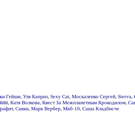
ки Гейши
,
Уля Каприз
,
Sexy Cat
,
Москаленко Сергей
,
Sterva
,
ййй
,
Катя Волкова
,
Квест За Межпланетным Крокодилом
,
Са
рафит
,
Саяки
,
Марк Вербер
,
Мкб-10
,
Саша Кладбисче