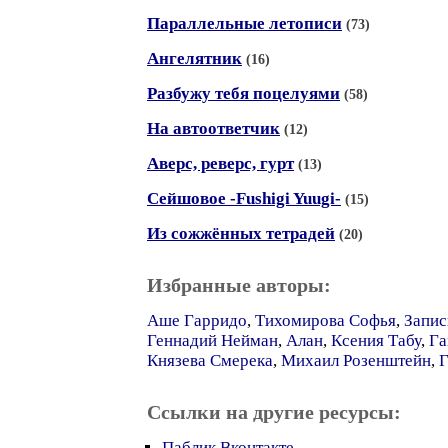
Параллельные летописи
(73)
Ангелятник
(16)
Разбужу тебя поцелуями
(58)
На автоответчик
(12)
Аверс, реверс, гурт
(13)
Сейшовое -Fushigi Yuugi-
(15)
Из сожжённых тетрадей
(20)
Избранные авторы:
Аше Гарридо
,
Тихомирова Софья
,
Запис
Геннадий Нейман
,
Алан
,
Ксения Табу
,
Га
Князева Смерека
,
Михаил Розенштейн
,
Г
Ссылки на другие ресурсы:
Паблик Вконтакте