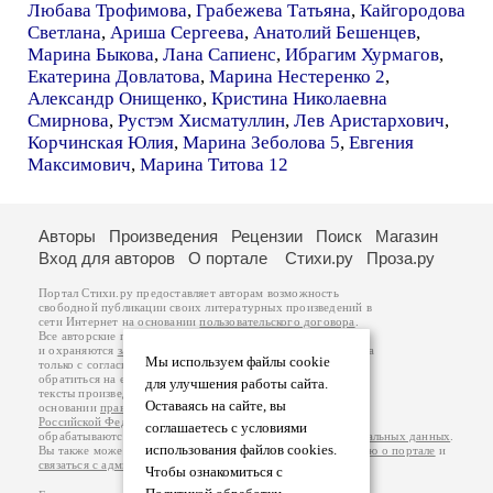
Любава Трофимова
,
Грабежева Татьяна
,
Кайгородова
Светлана
,
Ариша Сергеева
,
Анатолий Бешенцев
,
Марина Быкова
,
Лана Сапиенс
,
Ибрагим Хурмагов
,
Екатерина Довлатова
,
Марина Нестеренко 2
,
Александр Онищенко
,
Кристина Николаевна
Смирнова
,
Рустэм Хисматуллин
,
Лев Аристархович
,
Корчинская Юлия
,
Марина Зеболова 5
,
Евгения
Максимович
,
Марина Титова 12
Авторы
Произведения
Рецензии
Поиск
Магазин
Вход для авторов
О портале
Стихи.ру
Проза.ру
Портал Стихи.ру предоставляет авторам возможность
свободной публикации своих литературных произведений в
сети Интернет на основании
пользовательского договора
.
Все авторские права на произведения принадлежат авторам
и охраняются
законом
. Перепечатка произведений возможна
Мы используем файлы cookie
только с согласия его автора, к которому вы можете
обратиться на его авторской странице. Ответственность за
для улучшения работы сайта.
тексты произведений авторы несут самостоятельно на
Оставаясь на сайте, вы
основании
правил публикации
и
законодательства
Российской Федерации
. Данные пользователей
соглашаетесь с условиями
обрабатываются на основании
Политики обработки персональных данных
.
использования файлов cookies.
Вы также можете посмотреть более подробную
информацию о портале
и
связаться с администрацией
.
Чтобы ознакомиться с