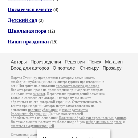
Посмеёмся вместе
(4)
Детский сад
(2)
Школьная пора
(12)
Наши праздники
(19)
Авторы
Произведения
Рецензии
Поиск
Магазин
Вход для авторов
О портале
Стихи.ру
Проза.ру
Портал Стихи.ру предоставляет авторам возможность
свободной публикации своих литературных произведений в
сети Интернет на основании
пользовательского договора
.
Все авторские права на произведения принадлежат авторам
и охраняются
законом
. Перепечатка произведений возможна
только с согласия его автора, к которому вы можете
обратиться на его авторской странице. Ответственность за
тексты произведений авторы несут самостоятельно на
основании
правил публикации
и
законодательства
Российской Федерации
. Данные пользователей
обрабатываются на основании
Политики обработки персональных данных
.
Вы также можете посмотреть более подробную
информацию о портале
и
связаться с администрацией
.
Ежедневная аудитория портала Стихи.ру – порядка 200 тысяч