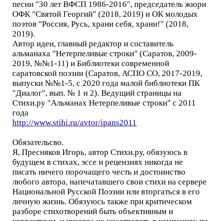
песни "30 лет ВФСП 1986-2016", председатель жюри
ОФК "Святой Георгий" (2018, 2019) и ОК молодых
поэтов "Россия, Русь, храни себя, храни!" (2018,
2019).
Автор идеи, главный редактор и составитель
альманаха "Нетерпеливые строки" (Саратов, 2009-
2019, №№1-11) и Библиотеки современной
саратовской поэзии (Саратов, АСПО СО, 2017-2019,
выпуски №№1-5, с 2020 года малой библиотеки ПК
"Диалог", вып. № 1 и 2). Ведущий страницы на
Стихи.ру "Альманах Нетерпеливые строки" с 2011
года
http://www.stihi.ru/avtor/ipans2011
Обязательсво.
Я, Пресняков Игорь, автор Стихи.ру, обязуюсь в
будущем в стихах, эссе и рецензиях никогда не
писать ничего порочащего честь и достоинство
любого автора, напечатавшего свои стихи на сервере
Национальной Русской Поэзии или вторгаться в его
личную жизнь. Обязуюсь также при критическом
разборе стихотворений быть объективным и