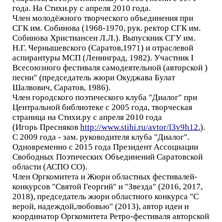
года. На Стихи.ру с апреля 2010 года.
Член молодёжного творческого объединения при
СГК им. Собинова (1968-1970, рук. ректор СГК им.
Собинова Христиансен Л.Л.). Выпускник СГУ им.
Н.Г. Чернышевского (Саратов,1971) и отраслевой
аспирантуры МСП (Ленинград, 1982). Участник I
Всесоюзного фестиваля самодеятельной (авторской )
песни" (председатель жюри Окуджава Булат
Шалвович, Саратов, 1986).
Член городского поэтического клуба "Диалог" при
Центральной библиотеке с 2005 года, творческая
страница на Стихи.ру с апреля 2010 года
(Игорь Пресняков
http://www.stihi.ru/avtor/l3v9h12.
).
С 2009 года - зам. руководителя клуба "Диалог".
Одновременно с 2015 года Президент Ассоциации
Свободных Поэтических Объединений Саратовской
области (АСПО СО).
Член Оргкомитета и Жюри областных фестивалей-
конкурсов "Святой Георгий" и "Звезда" (2016, 2017,
2018), председатель жюри областного конкурса "С
верой, надеждой,любовью" (2013), автор идеи и
координатор Оргкомитета Ретро-фестиваля авторской