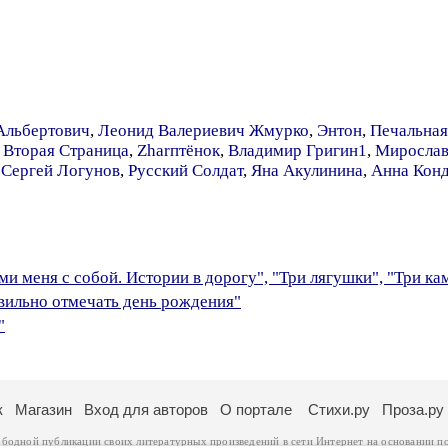
Альбертович
,
Леонид Валериевич Жмурко
,
Энтон
,
Печальная
Вторая Страница
,
Zharптёнок
,
Владимир Григин1
,
Миросла
,
Сергей Логунов
,
Русский Солдат
,
Яна Акулинина
,
Анна Конд
и меня с собой. Истории в дорогу", "Три лягушки", "Три к
авильно отмечать день рождения"
"
к
Магазин
Вход для авторов
О портале
Стихи.ру
Проза.ру
ободной публикации своих литературных произведений в сети Интернет на основании
п