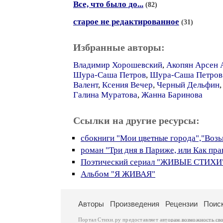
Все, что было до...
(82)
старое не редактированное
(31)
Избранные авторы:
Владимир Хорошевский
,
Акопян Арсен 
Шура-Саша Петров
,
Шура-Саша Петров 
Валент
,
Ксения Вечер
,
Черный Дельфин
Галина Муратова
,
Жанна Баринова
Ссылки на другие ресурсы:
сбокниги "Мои цветные города","Возьм
роман "Три дня в Париже, или Как пр
Поэтический сериал "ЖИВЫЕ СТИХИ
Альбом "Я ЖИВАЯ"
Авторы
Произведения
Рецензии
Поис
Портал Стихи.ру предоставляет авторам возможность св