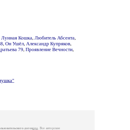
 Лунная Кошка
,
Любитель Абсента
,
в8
,
Он Ушёл
,
Александр Купряков
,
ратьева 79
,
Проявление Вечности
,
амушка"
ользовательского договора
. Все авторские