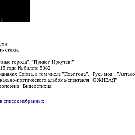
ехи.
ь стихи.
тные города", "Привет, Иркутск!"
015 года № билета 5382
манахах Союза, в том числе "Поэт года", "Русь моя", "Антал
кально-поэтического альбома/спектакля "Я ЖИВАЯ"
деопоэзии "Видеостихия"
в список избранных