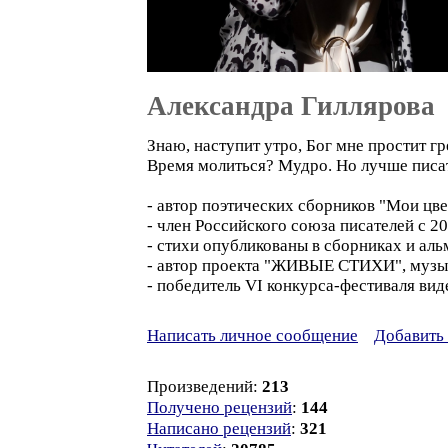
Александра Гиллярова
Знаю, наступит утро, Бог мне простит гр
Время молиться? Мудро. Но лучше писат
- автор поэтических сборников "Мои цве
- член Российского союза писателей с 2
- стихи опубликованы в сборниках и аль
- автор проекта "ЖИВЫЕ СТИХИ", музы
- победитель VI конкурса-фестиваля ви
Написать личное сообщение
Добавить 
Произведений:
213
Получено рецензий
:
144
Написано рецензий
:
321