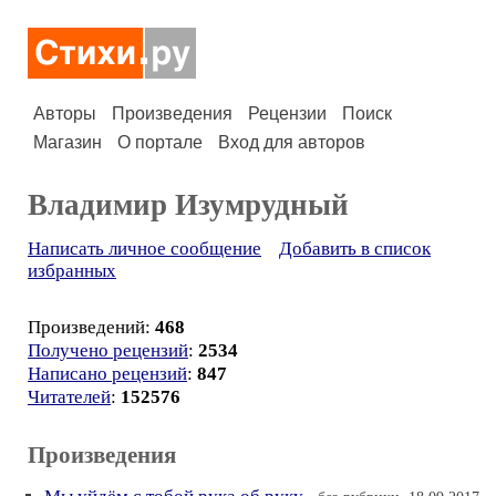
Авторы
Произведения
Рецензии
Поиск
Магазин
О портале
Вход для авторов
Владимир Изумрудный
Написать личное сообщение
Добавить в список
избранных
Произведений:
468
Получено рецензий
:
2534
Написано рецензий
:
847
Читателей
:
152576
Произведения