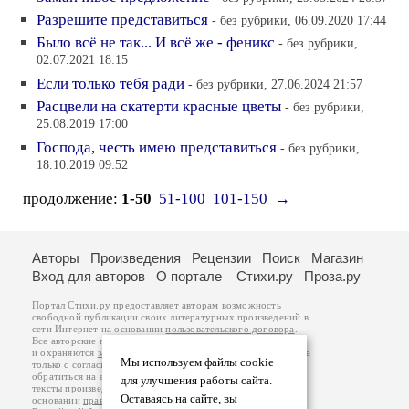
Разрешите представиться
- без рубрики, 06.09.2020 17:44
Было всё не так... И всё же - феникс
- без рубрики,
02.07.2021 18:15
Eсли только тебя ради
- без рубрики, 27.06.2024 21:57
Расцвели на скатерти красные цветы
- без рубрики,
25.08.2019 17:00
Господа, честь имею представиться
- без рубрики,
18.10.2019 09:52
продолжение:
1-50
51-100
101-150
→
Авторы
Произведения
Рецензии
Поиск
Магазин
Вход для авторов
О портале
Стихи.ру
Проза.ру
Портал Стихи.ру предоставляет авторам возможность
свободной публикации своих литературных произведений в
сети Интернет на основании
пользовательского договора
.
Все авторские права на произведения принадлежат авторам
и охраняются
законом
. Перепечатка произведений возможна
Мы используем файлы cookie
только с согласия его автора, к которому вы можете
обратиться на его авторской странице. Ответственность за
для улучшения работы сайта.
тексты произведений авторы несут самостоятельно на
Оставаясь на сайте, вы
основании
правил публикации
и
законодательства