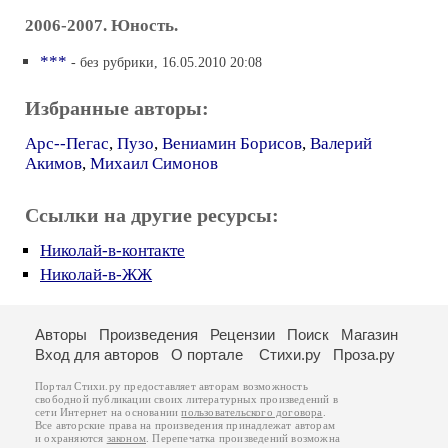
2006-2007. Юность.
***
- без рубрики, 16.05.2010 20:08
Избранные авторы:
Арс--Пегас
,
Пузо
,
Вениамин Борисов
,
Валерий
Акимов
,
Михаил Симонов
Ссылки на другие ресурсы:
Николай-в-контакте
Николай-в-ЖЖ
Авторы
Произведения
Рецензии
Поиск
Магазин
Вход для авторов
О портале
Стихи.ру
Проза.ру
Портал Стихи.ру предоставляет авторам возможность
свободной публикации своих литературных произведений в
сети Интернет на основании
пользовательского договора
.
Все авторские права на произведения принадлежат авторам
и охраняются
законом
. Перепечатка произведений возможна