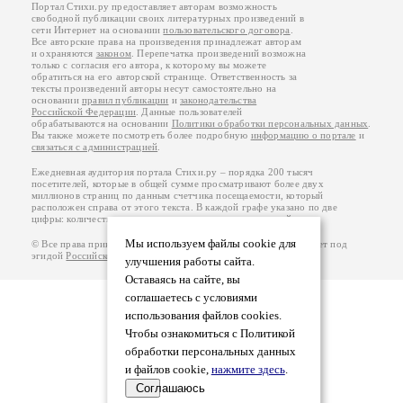
Портал Стихи.ру предоставляет авторам возможность
свободной публикации своих литературных произведений в
сети Интернет на основании
пользовательского договора
.
Все авторские права на произведения принадлежат авторам
и охраняются
законом
. Перепечатка произведений возможна
только с согласия его автора, к которому вы можете
обратиться на его авторской странице. Ответственность за
тексты произведений авторы несут самостоятельно на
основании
правил публикации
и
законодательства
Российской Федерации
. Данные пользователей
обрабатываются на основании
Политики обработки персональных данных
.
Вы также можете посмотреть более подробную
информацию о портале
и
связаться с администрацией
.
Ежедневная аудитория портала Стихи.ру – порядка 200 тысяч
посетителей, которые в общей сумме просматривают более двух
миллионов страниц по данным счетчика посещаемости, который
расположен справа от этого текста. В каждой графе указано по две
цифры: количество просмотров и количество посетителей.
Мы используем файлы cookie для
© Все права принадлежат авторам, 2000-2026. Портал работает под
эгидой
Российского союза писателей
.
18+
улучшения работы сайта.
Оставаясь на сайте, вы
соглашаетесь с условиями
использования файлов cookies.
Чтобы ознакомиться с Политикой
обработки персональных данных
и файлов cookie,
нажмите здесь
.
Соглашаюсь