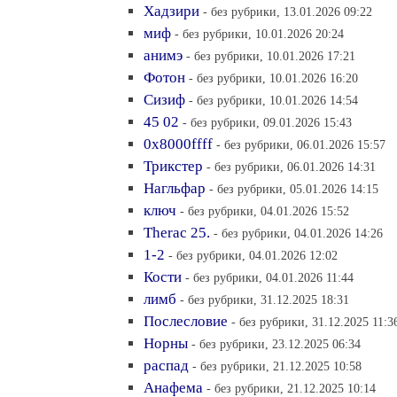
Хадзири
- без рубрики, 13.01.2026 09:22
миф
- без рубрики, 10.01.2026 20:24
анимэ
- без рубрики, 10.01.2026 17:21
Фотон
- без рубрики, 10.01.2026 16:20
Сизиф
- без рубрики, 10.01.2026 14:54
45 02
- без рубрики, 09.01.2026 15:43
0x8000ffff
- без рубрики, 06.01.2026 15:57
Трикстер
- без рубрики, 06.01.2026 14:31
Нагльфар
- без рубрики, 05.01.2026 14:15
ключ
- без рубрики, 04.01.2026 15:52
Therac 25.
- без рубрики, 04.01.2026 14:26
1-2
- без рубрики, 04.01.2026 12:02
Кости
- без рубрики, 04.01.2026 11:44
лимб
- без рубрики, 31.12.2025 18:31
Послесловие
- без рубрики, 31.12.2025 11:3
Норны
- без рубрики, 23.12.2025 06:34
распад
- без рубрики, 21.12.2025 10:58
Анафема
- без рубрики, 21.12.2025 10:14