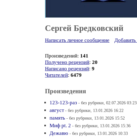
Сергей Бредковский
Написать личное сообщение
Добавить 
Произведений:
141
Получено рецензий
:
20
Написано рецензий
:
9
Читателей
:
6479
Произведения
123-123-раз
- без рубрики, 02.07.2026 03:23
август
- без рубрики, 13.01.2026 16:22
память
- без рубрики, 13.01.2026 15:52
Миф pt. 2
- без рубрики, 13.01.2026 15:36
Дежавю
- без рубрики, 13.01.2026 10:33