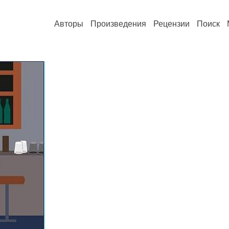
Авторы
Произведения
Рецензии
Поиск