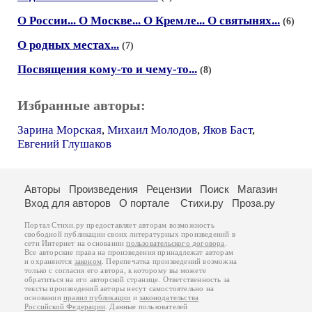
О России... О Москве... О Кремле... О святынях...
(6)
О родных местах...
(7)
Посвящения кому-то и чему-то...
(8)
Избранные авторы:
Зарина Морская
,
Михаил Молодов
,
Яков Баст
,
Евгений Глушаков
Авторы
Произведения
Рецензии
Поиск
Магазин
Вход для авторов
О портале
Стихи.ру
Проза.ру
Портал Стихи.ру предоставляет авторам возможность
свободной публикации своих литературных произведений в
сети Интернет на основании
пользовательского договора
.
Все авторские права на произведения принадлежат авторам
и охраняются
законом
. Перепечатка произведений возможна
только с согласия его автора, к которому вы можете
обратиться на его авторской странице. Ответственность за
тексты произведений авторы несут самостоятельно на
основании
правил публикации
и
законодательства
Российской Федерации
. Данные пользователей