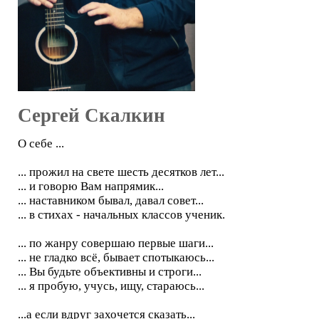
Сергей Скалкин
О себе ...
... прожил на свете шесть десятков лет...
... и говорю Вам напрямик...
... наставником бывал, давал совет...
... в стихах - начальных классов ученик.
... по жанру совершаю первые шаги...
... не гладко всё, бывает спотыкаюсь...
... Вы будьте объективны и строги...
... я пробую, учусь, ищу, стараюсь...
...а если вдруг захочется сказать...