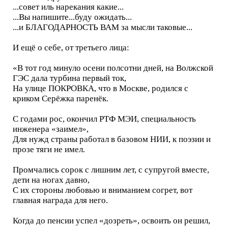
...совет иль нарекания какие...
...Вы напишите...буду ожидать...
...и БЛАГОДАРНОСТЬ ВАМ за мысли таковые...
И ещё о себе, от третьего лица:
«В тот год минуло осени полсотни дней, на Волжской
ГЭС дала турбина первый ток,
На улице ПОКРОВКА, что в Москве, родился с
криком Серёжка паренёк.
С годами рос, окончил РТФ МЭИ, специальность
инженера «заимел»,
Для нужд страны работал в базовом НИИ, к поэзии и
прозе тяги не имел.
Промчались сорок c лишним лет, с супругой вместе,
дети на ногах давно,
С их стороны любовью и вниманием согрет, вот
главная награда для него.
Когда до пенсии успел «дозреть», освоить он решил,