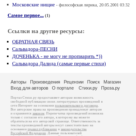
Московские нищие
- философская лирика, 20.05.2001 03:32
Самое первое...
(1)
Ссылки на другие ресурсы:
ОБРАТНАЯ СВЯЗЬ
Сальвадора-ПЕСНИ
ДОЧЕНЬКА - не могу не пропиарить *))
Сальвадора Далида (самые первые стихи)
Авторы
Произведения
Рецензии
Поиск
Магазин
Вход для авторов
О портале
Стихи.ру
Проза.ру
Портал Стихи.ру предоставляет авторам возможность
свободной публикации своих литературных произведений в
сети Интернет на основании
пользовательского договора
.
Все авторские права на произведения принадлежат авторам
и охраняются
законом
. Перепечатка произведений возможна
только с согласия его автора, к которому вы можете
обратиться на его авторской странице. Ответственность за
тексты произведений авторы несут самостоятельно на
основании
правил публикации
и
законодательства
Российской Федерации
. Данные пользователей