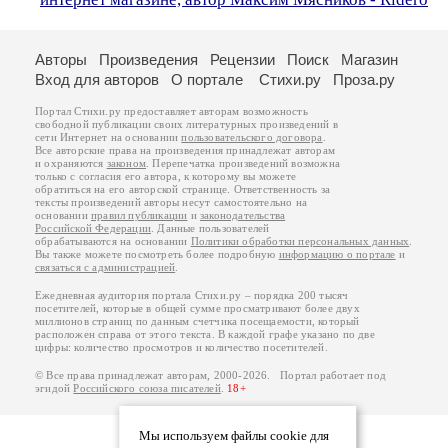
Авторы
Произведения
Рецензии
Поиск
Магазин
Вход для авторов
О портале
Стихи.ру
Проза.ру
Портал Стихи.ру предоставляет авторам возможность
свободной публикации своих литературных произведений в
сети Интернет на основании
пользовательского договора
.
Все авторские права на произведения принадлежат авторам
и охраняются
законом
. Перепечатка произведений возможна
только с согласия его автора, к которому вы можете
обратиться на его авторской странице. Ответственность за
тексты произведений авторы несут самостоятельно на
основании
правил публикации
и
законодательства
Российской Федерации
. Данные пользователей
обрабатываются на основании
Политики обработки персональных данных
.
Вы также можете посмотреть более подробную
информацию о портале
и
связаться с администрацией
.
Ежедневная аудитория портала Стихи.ру – порядка 200 тысяч
посетителей, которые в общей сумме просматривают более двух
миллионов страниц по данным счетчика посещаемости, который
расположен справа от этого текста. В каждой графе указано по две
цифры: количество просмотров и количество посетителей.
© Все права принадлежат авторам, 2000-2026. Портал работает под
эгидой
Российского союза писателей
.
18+
Мы используем файлы cookie для