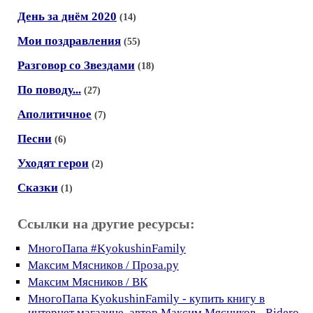
День за днём 2020
(14)
Мои поздравления
(55)
Разговор со Звездами
(18)
По поводу...
(27)
Аполитичное
(7)
Песни
(6)
Уходят герои
(2)
Сказки
(1)
Ссылки на другие ресурсы:
МногоПапа #KyokushinFamily
Максим Мясников / Проза.ру
Максим Мясников / ВК
МногоПапа KyokushinFamily - купить книгу в
интернет магазине, автор Максим Мясников - Ridero