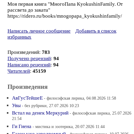
Моя первая книга "МногоПапа KyokushinFamily. От
рассвета до заката"
https://ridero.ru/books/mnogopapa_kyokushinfamily/
Написать личное сообщение
Добавить в список
избранных
Произведений:
783
Получено рецензий
:
94
Написано рецензий
:
94
Читателей
:
45159
Произведения
АвГусТейшеЕ
- философская лирика, 04.08.2026 11:58
Увы
- без рубрики, 27.07.2026 10:23
Встал на денек Меркурий
- философская лирика, 25.07.2026
21:54
Ги Гиена
- мистика и эзотерика, 20.07.2026 11:44
Газон уже аэродромный