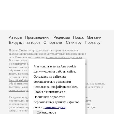
Авторы
Произведения
Рецензии
Поиск
Магазин
Вход для авторов
О портале
Стихи.ру
Проза.ру
Портал Стихи.ру предоставляет авторам возможность
свободной публикации своих литературных произведений в
сети Интернет на основании
пользовательского договора
.
Все авторские права на произведения принадлежат авторам
и охраняются
законом
. Перепечатка произведений возможна
Мы используем файлы cookie
только с согласия его автора, к которому вы можете
обратиться на его авторской странице. Ответственность за
для улучшения работы сайта.
тексты произведений авторы несут самостоятельно на
Оставаясь на сайте, вы
основании
правил публикации
и
законодательства
Российской Федерации
. Данные пользователей
соглашаетесь с условиями
обрабатываются на основании
Политики обработки персональных данных
.
использования файлов cookies.
Вы также можете посмотреть более подробную
информацию о портале
и
связаться с администрацией
.
Чтобы ознакомиться с
Политикой обработки
Ежедневная аудитория портала Стихи.ру – порядка 200 тысяч
посетителей, которые в общей сумме просматривают более двух
персональных данных и файлов
миллионов страниц по данным счетчика посещаемости, который
cookie,
нажмите здесь
.
расположен справа от этого текста. В каждой графе указано по две
цифры: количество просмотров и количество посетителей.
Соглашаюсь