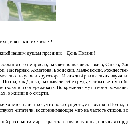
ихи, и все, кто их читает!
ужный нашим душам праздник – День Поэзии!
события его не трясли, на свет появлялись Гомер, Сапфо, Ха
ок, Пастернак, Ахматова, Бродский, Маяковский, Рождествен
ости от вкусов и кругозора. И каждый раз в стихах звучали 
 Поэты, как Данко, разрывали себе грудь, чтобы светом собс
вствовать и сопереживать. Во времена смут и войн рождали
ах, о жизни и о смерти.
же хочется надеяться, что пока существует Поэзия и Поэты, 
ествуют Читатели, воспринимающие мир на частоте стихов, вс
ной раз спасти мир – красота слова и чувства, носящая горд