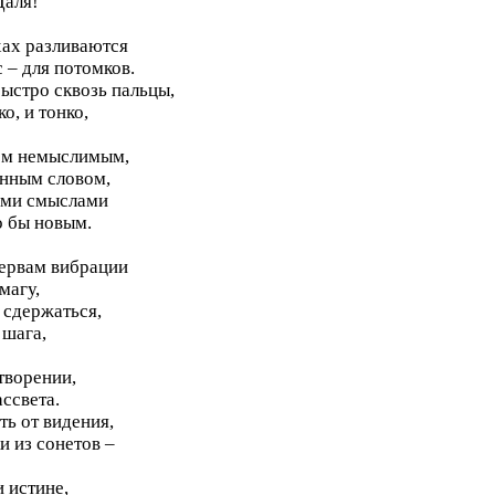
Даля!
хах разливаются
 – для потомков.
ыстро сквозь пальцы,
о, и тонко,
сом немыслимым,
инным словом,
ыми смыслами
о бы новым.
 нервам вибрации
магу,
 сдержаться,
 шага,
творении,
ассвета.
ть от видения,
и из сонетов –
и истине,