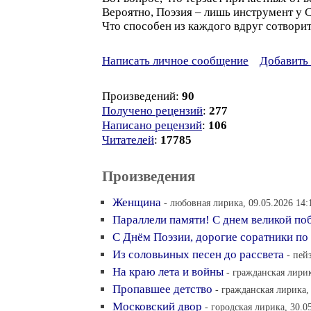
Вероятно, Поэзия – лишь инструмент у С
Что способен из каждого вдруг сотворит
Написать личное сообщение
Добавить 
Произведений:
90
Получено рецензий
:
277
Написано рецензий
:
106
Читателей
:
17785
Произведения
Женщина
- любовная лирика, 09.05.2026 14:
Параллели памяти! С днем великой по
С Днём Поэзии, дорогие соратники по 
Из соловьиных песен до рассвета
- пей
На краю лета и войны
- гражданская лирик
Пропавшее детство
- гражданская лирика,
Московский двор
- городская лирика, 30.0