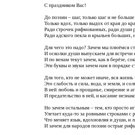
С праздником Вас!
До поэзии – шаг, только шаг и не больше 
Только вдох, только выдох от края до кр
Ради строчек рифмованных, ради души р
Ради адского пекла и крыльев больших, 
Для чего это надо? Зачем мы плюёмся с
И осколки души выпускаем для встречи 
И по венам текут зачем, как в берёзе, сок
Эти буквы и звуки зачем нам в порядке 
Для того, кто не может иначе, вся жизнь 
Это слабость и сила, вода, и земля, и сол
В ней любовь и прощанье, смирение и аг
И предательство в ней, и касание незн
Но зачем остальным – тем, кто просто и
Улетает куда-то за ровными строками с
Что меняет язык, вдохновляя и души, и 
И зачем для народов поэзии острые рифы