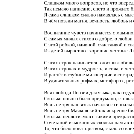
Слишком много вопросов, но что вперед
Так немало написано, спето и прожито б
Я сама слишком сильно намаялась с мыс
В чём поэзии магия, вечность, любовь и 
Воспитание чувств начинается с мамино
С самых милых стихов о добре, о любви 
С этой робкой, наивной, счастливой и с
Из детей вырастают хорошие честные Л
С этих строк начинается в жизни любовь
В этих строках и мудрость, и сила, и чест
И растёт в глубине милосердие и состра
В удивительных рифмах, метафорах, ри
Вся свобода Поэзии для языка, как отду
Сколько нового было придумано, стольк
Ведь не зря наш язык начался с гениаль
Ведь не зря Маяковский так искренне би
Сколько неологизмов с такими прекрас
Сочетаний изысканных сколько нам авто
То, что было новаторством, стало со вр