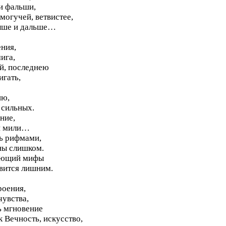
и фальши,
могучей, ветвистее,
выше и дальше…
ения,
ига,
ой, последнею
игать,
ию,
 сильных.
ние,
 и мили…
ть рифмами,
ны слишком.
щающий мифы
овится лишним.
роения,
чувства,
ь мгновение
к Вечность, искусство,