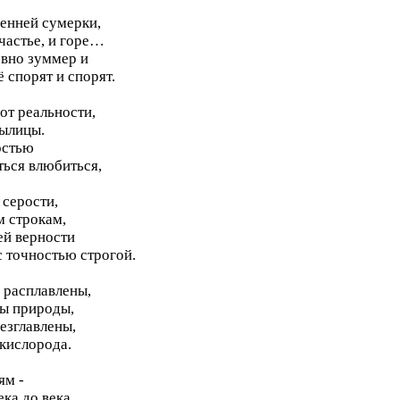
венней сумерки,
частье, и горе…
овно зуммер и
 спорят и спорят.
от реальности,
былицы.
остью
ься влюбиться,
 серости,
м строкам,
ей верности
с точностью строгой.
е расплавлены,
лы природы,
безглавлены,
 кислорода.
ям -
ека до века.