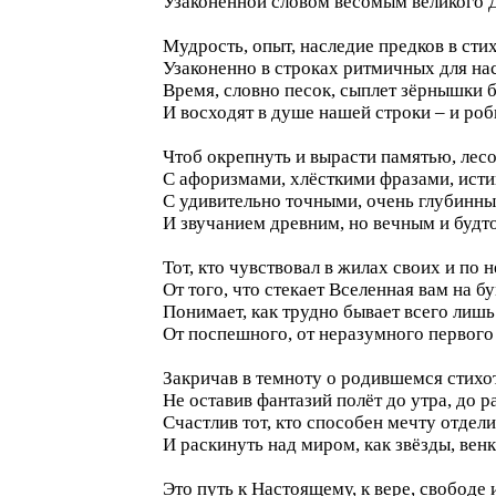
Узаконенной словом весомым великого 
Мудрость, опыт, наследие предков в сти
Узаконенно в строках ритмичных для нас
Время, словно песок, сыплет зёрнышки б
И восходят в душе нашей строки – и робк
Чтоб окрепнуть и вырасти памятью, ле
С афоризмами, хлёсткими фразами, ист
С удивительно точными, очень глубинн
И звучанием древним, но вечным и будт
Тот, кто чувствовал в жилах своих и по
От того, что стекает Вселенная вам на бу
Понимает, как трудно бывает всего лишь
От поспешного, от неразумного первого
Закричав в темноту о родившемся стихо
Не оставив фантазий полёт до утра, до р
Счастлив тот, кто способен мечту отдели
И раскинуть над миром, как звёзды, венк
Это путь к Настоящему, к вере, свободе 