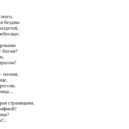
этого,
ая бездны
аздетой,
небесных.
троками
с богом?
и,
строгом?
– поэзия,
нце,
рессия,
акомца…
грая страницами,
 рифмой?
лица?
?..