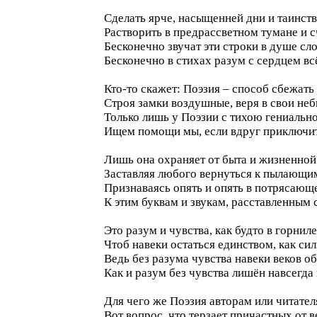
Сделать ярче, насыщенней дни и таинст
Растворить в предрассветном тумане и с
Бесконечно звучат эти строки в душе сл
Бесконечно в стихах разум с сердцем всё
Кто-то скажет: Поэзия – способ сбежать 
Строя замки воздушные, веря в свои не
Только лишь у Поэзии с тихою гениальн
Ищем помощи мы, если вдруг приключит
Лишь она охраняет от быта и жизненной
Заставляя любого вернуться к пылающи
Признаваясь опять и опять в потрясающ
К этим буквам и звукам, расставленным 
Это разум и чувства, как будто в горнил
Чтоб навеки остаться единством, как си
Ведь без разума чувства навеки веков о
Как и разум без чувства лишён навсегда
Для чего же Поэзия авторам или читател
Вот вопрос, что терзает причастных от в