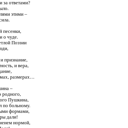
и за ответами?
ыло.
лями этими –
сила.
й песенки,
и о чуде.
ветлой Поэзии
юди,
 и признание,
ность, и вера,
дание,
тмах, размерах…
шина –
о родного,
ного Пушкина,
л по больному.
ными формами,
ры дали!
еменем нормой,