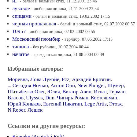
и...
- белый и вольный стих, 11.12.2001 23:46
луковое
- любовная лирика, 21.11.2009 23:54
спицами
- белый и вольный стих, 19.02.2002 17:15
черная прощальная
- белый и вольный стих, 02.07.2002 00:57
10957
- любовная лирика, 02.02.2002 00:55
Московский пломбир
- верлибр, 07.06.2002 17:15
тишина
- без рубрики, 10.07.2004 00:44
начатое
- гражданская лирика, 21.08.2004 00:39
Избранные авторы:
Моревна
,
Лова Лукойе
,
Fcz
,
Аркадий Брязгин
,
....Сегодня Ночью
,
Антон Они
,
New Plunger
,
Шумер
,
Шатыбелко Олег
,
Юлия
,
Виктор Авин
,
Игнат
,
Герман
Власов
,
Ulysses
,
Dim
,
Чигирь Роман
,
Костельман
,
Юрий Коньков
,
Евгений Никитин
,
Lege Artis
,
Этоэх
,
N.Reber
,
Лешек
Ссылки на другие ресурсы:
Rimmke (Anatolyi Reft)