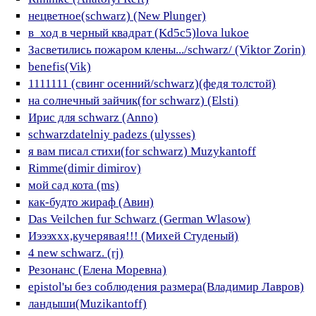
нецветное(schwarz) (New Plunger)
в_ход в черный квадрат (Kd5c5)lova lukoe
Засветились пожаром клены.../schwarz/ (Viktor Zorin)
benefis(Vik)
1111111 (свинг осенний/schwarz)(федя толстой)
на солнечный зайчик(for schwarz) (Elsti)
Ирис для schwarz (Anno)
schwarzdatelniy padezs (ulysses)
я вам писал стихи(for schwarz) Muzykantoff
Rimme(dimir dimirov)
мой сад кота (ms)
как-будто жираф (Авин)
Das Veilchen fur Schwarz (German Wlasow)
Иэээххх,кучерявая!!! (Михей Студеный)
4 new schwarz. (rj)
Резонанс (Елена Моревна)
epistol'ы без соблюдения размера(Владимир Лавров)
ландыши(Muzikantoff)