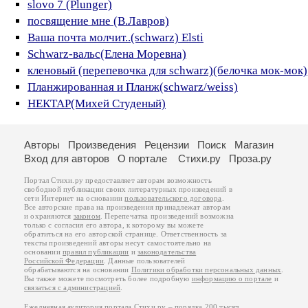
slovo 7 (Plunger)
посвящение мне (В.Лавров)
Ваша почта молчит..(schwarz) Elsti
Schwarz-вальс(Елена Моревна)
кленовый (перепевочка для schwarz)(белочка мок-мок)
Планжированная и Планж(schwarz/weiss)
НЕКТАР(Михей Студеный)
Авторы
Произведения
Рецензии
Поиск
Магазин
Вход для авторов
О портале
Стихи.ру
Проза.ру
Портал Стихи.ру предоставляет авторам возможность
свободной публикации своих литературных произведений в
сети Интернет на основании
пользовательского договора
.
Все авторские права на произведения принадлежат авторам
и охраняются
законом
. Перепечатка произведений возможна
только с согласия его автора, к которому вы можете
обратиться на его авторской странице. Ответственность за
тексты произведений авторы несут самостоятельно на
основании
правил публикации
и
законодательства
Российской Федерации
. Данные пользователей
обрабатываются на основании
Политики обработки персональных данных
.
Вы также можете посмотреть более подробную
информацию о портале
и
связаться с администрацией
.
Ежедневная аудитория портала Стихи.ру – порядка 200 тысяч