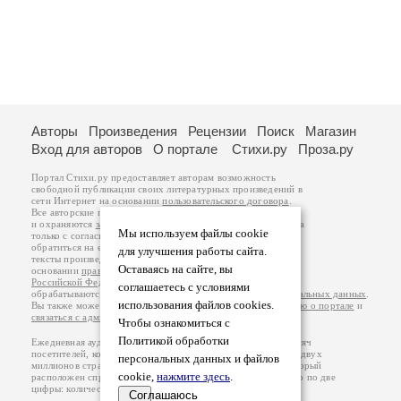
Авторы
Произведения
Рецензии
Поиск
Магазин
Вход для авторов
О портале
Стихи.ру
Проза.ру
Портал Стихи.ру предоставляет авторам возможность
свободной публикации своих литературных произведений в
сети Интернет на основании
пользовательского договора
.
Все авторские права на произведения принадлежат авторам
и охраняются
законом
. Перепечатка произведений возможна
Мы используем файлы cookie
только с согласия его автора, к которому вы можете
обратиться на его авторской странице. Ответственность за
для улучшения работы сайта.
тексты произведений авторы несут самостоятельно на
Оставаясь на сайте, вы
основании
правил публикации
и
законодательства
Российской Федерации
. Данные пользователей
соглашаетесь с условиями
обрабатываются на основании
Политики обработки персональных данных
.
использования файлов cookies.
Вы также можете посмотреть более подробную
информацию о портале
и
связаться с администрацией
.
Чтобы ознакомиться с
Политикой обработки
Ежедневная аудитория портала Стихи.ру – порядка 200 тысяч
посетителей, которые в общей сумме просматривают более двух
персональных данных и файлов
миллионов страниц по данным счетчика посещаемости, который
cookie,
нажмите здесь
.
расположен справа от этого текста. В каждой графе указано по две
цифры: количество просмотров и количество посетителей.
Соглашаюсь