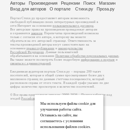
Авторы
Произведения
Рецензии
Поиск
Магазин
Вход для авторов
О портале
Стихи.ру
Проза.ру
Портал Стихи.ру предоставляет авторам возможность
свободной публикации своих литературных произведений в
сети Интернет на основании
пользовательского договора
.
Все авторские права на произведения принадлежат авторам
и охраняются
законом
. Перепечатка произведений возможна
только с согласия его автора, к которому вы можете
обратиться на его авторской странице. Ответственность за
тексты произведений авторы несут самостоятельно на
основании
правил публикации
и
законодательства
Российской Федерации
. Данные пользователей
обрабатываются на основании
Политики обработки персональных данных
.
Вы также можете посмотреть более подробную
информацию о портале
и
связаться с администрацией
.
Ежедневная аудитория портала Стихи.ру – порядка 200 тысяч
посетителей, которые в общей сумме просматривают более двух
миллионов страниц по данным счетчика посещаемости, который
расположен справа от этого текста. В каждой графе указано по две
цифры: количество просмотров и количество посетителей.
© Все права принадлежат авторам, 2000-2026. Портал работает под
эгидой
Российского союза писателей
.
18+
Мы используем файлы cookie для
улучшения работы сайта.
Оставаясь на сайте, вы
соглашаетесь с условиями
использования файлов cookies.